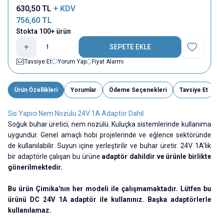
630,50
TL
+ KDV
756,60
TL
Stokta 100+ ürün
SEPETE EKLE
Favoriye E
Tavsiye Et
Yorum Yap
Fiyat Alarmı
Ürün Özellikleri
Yorumlar
Ödeme Seçenekleri
Tavsiye Et
Sis Yapıcı Nem Nozülü 24V 1A Adaptör Dahil
Soğuk buhar üretici, nem nozülü. Kuluçka sistemlerinde kullanıma
uygundur. Genel amaçlı hobi projelerinde ve eğlence sektöründe
de kullanılabilir. Suyun içine yerleştirilir ve buhar üretir. 24V 1A'lik
bir adaptörle çalışan bu ürüne
adaptör dahildir ve ürünle birlikte
gönerilmektedir.
Bu ürün Çimika'nın her modeli ile çalışmamaktadır. Lütfen bu
ürünü DC 24V 1A adaptör ile kullanınız. Başka adaptörlerle
kullanılamaz.