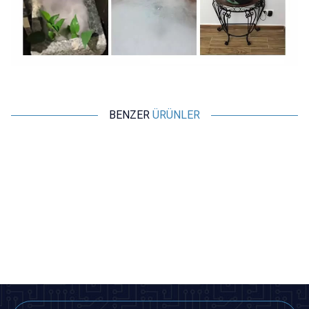
BENZER
ÜRÜNLER
Motorobit
Motorobit
15mm 2.4mhz Ultrasonik Sis
Su Geçirmez DS18B20 Dijital Isı
Buhar Yapıcı Sensör
Sensörü
53,35
TL + KDV
53,35
TL + KDV
SEPETE EKLE
SEPETE EKLE