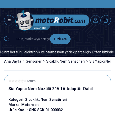
SAAT 15.0
2500 TL ÜZERİ MNG-DHL KARGO ÜCRETSİZ
Hızlı Ara
er türlü elektronik ve otomasyon yedek parça için lütfen bizimle iletiş
Ana Sayfa
Sensörler
Sıcaklık, Nem Sensörleri
Sis Yapıcı Nem 
0 Yorum
Sis Yapıcı Nem Nozülü 24V 1A Adaptör Dahil
Kategori:
Sıcaklık, Nem Sensörleri
Marka:
Motorobit
Ürün Kodu :
SNS.SCK.01.000032