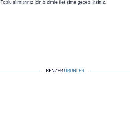
. Toplu alımlarınız için bizimle iletişime geçebilirsiniz.
BENZER
ÜRÜNLER
Motorobit
MBR20100CT - 20A 100V Schottky Diyot
16,97
TL + KDV
SEPETE EKLE