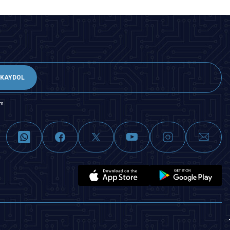
KAYDOL
m.