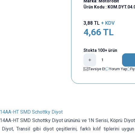
Marka:
Motorobit
Ürün Kodu :
KOM.DYT.04.
3,88
TL
+ KDV
4,66
TL
Stokta 100+ ürün
Tavsiye Et
Yorum Yap
Fi
4AA-HT SMD Schottky Diyot
AA-HT SMD Schottky Diyot ürününü ve 1N Serisi, Köprü Diyot, S
ı Diyot, Transil gibi diyot çeşitlerini, farklı kılıf tiplerini uygu