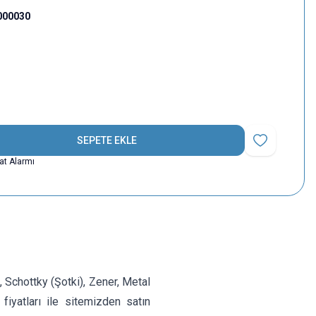
000030
SEPETE EKLE
Favoriye Ekle
yat Alarmı
chottky (Şotki), Zener, Metal
n fiyatları ile sitemizden satın