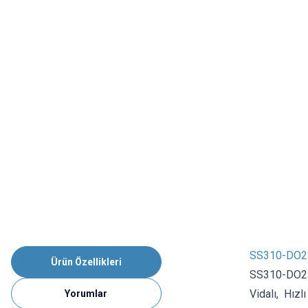
SS310-DO21
Ürün Özellikleri
SS310-DO214
Vidalı, Hızl
Yorumlar