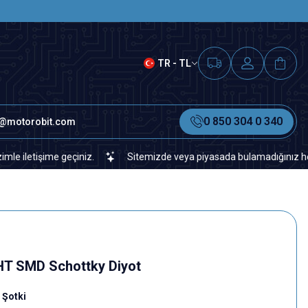
SAAT 15.00'A KADAR VERİLEN S
TR - TL
0 850 304 0 340
o@motorobit.com
tişime geçiniz.
Sitemizde veya piyasada bulamadığınız her türlü e
T SMD Schottky Diyot
 Şotki