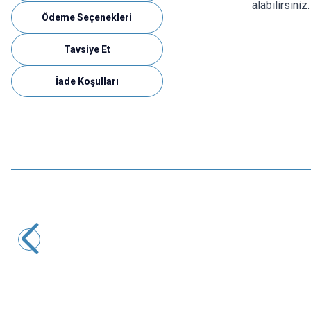
alabilirsiniz
Ödeme Seçenekleri
Tavsiye Et
İade Koşulları
Motorobit
SR5100 5A 100V Schottky Diyot
5,82
TL + KDV
SEPETE EKLE