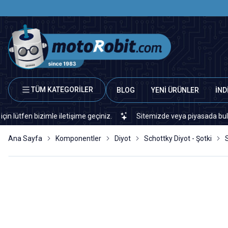
TÜM KATEGORİLER
BLOG
YENİ ÜRÜNLER
İND
n bizimle iletişime geçiniz.
Sitemizde veya piyasada bulamadığını
Ana Sayfa
Komponentler
Diyot
Schottky Diyot - Şotki