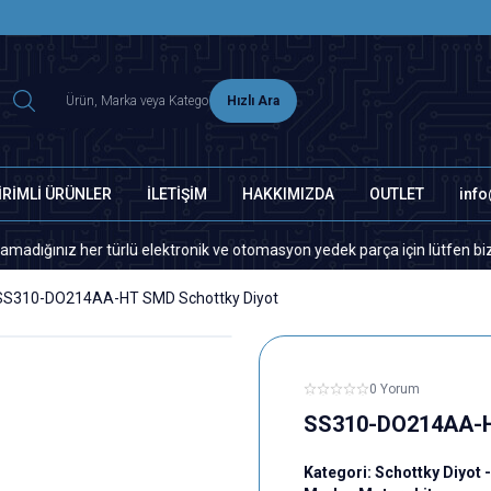
2500 TL ÜZERİ MNG-DHL KARGO ÜCRETSİZ
Hızlı Ara
İRİMLİ ÜRÜNLER
İLETİŞİM
HAKKIMIZDA
OUTLET
inf
z her türlü elektronik ve otomasyon yedek parça için lütfen bizimle ile
SS310-DO214AA-HT SMD Schottky Diyot
0 Yorum
SS310-DO214AA-H
Kategori:
Schottky Diyot -