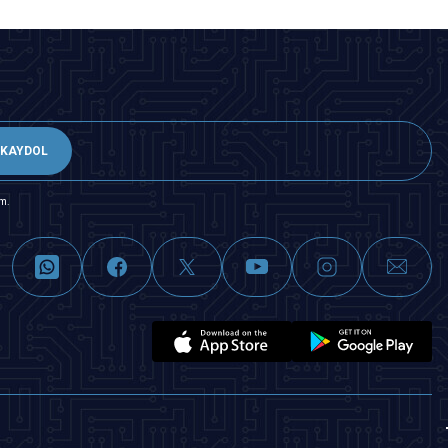
KAYDOL
m.