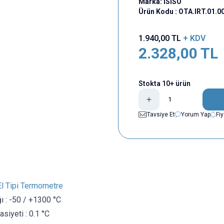
Marka:
ISISO
Ürün Kodu :
OTA.IRT.01.0
1.940,00
TL
+ KDV
2.328,00
TL
Stokta 10+ ürün
Tavsiye Et
Yorum Yap
Fi
l Tipi Termometre
ı : -50 / +1300 °C
iyeti : 0.1 °C