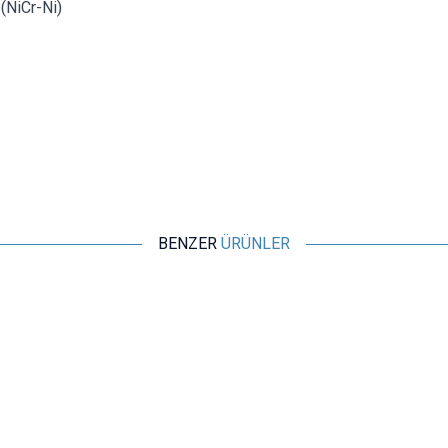
K (NiCr-Ni)
BENZER
ÜRÜNLER
ISISO
TM-1310 - El Tipi Termometre
1.940,00
TL + KDV
SEPETE EKLE