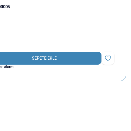
00005
SEPETE EKLE
Favoriye Ekle
yat Alarmı