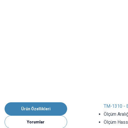
TM-1310 - E
Ürün Özellikleri
Ölçüm Aralığ
Ölçüm Hassas
Yorumlar