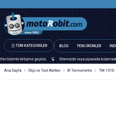
TÜM KATEGORİLER
BLOG
YENİ ÜRÜNLER
İND
imle iletişime geçiniz.
Sitemizde veya piyasada bulamadığınız her
Ana Sayfa
Ölçü ve Test Aletleri
IR Termometre
TM-1310 -