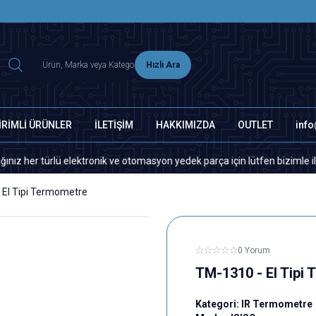
2500 TL ÜZERİ MNG-DHL KARGO ÜCRETSİZ
Hızlı Ara
İRİMLİ ÜRÜNLER
İLETİŞİM
HAKKIMIZDA
OUTLET
inf
 türlü elektronik ve otomasyon yedek parça için lütfen bizimle iletişim
 El Tipi Termometre
0 Yorum
TM-1310 - El Tipi
Kategori:
IR Termometre