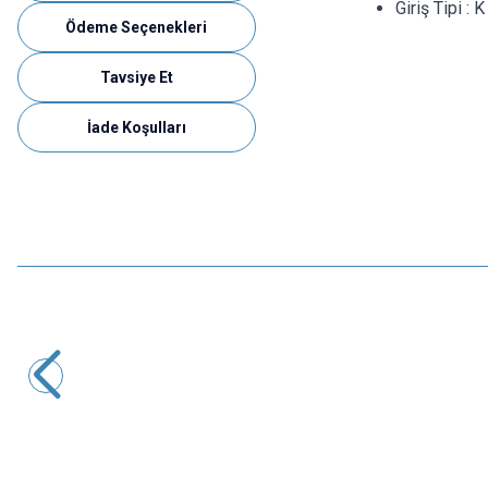
Giriş Tipi : 
Ödeme Seçenekleri
Tavsiye Et
İade Koşulları
ISISO
SM-580 - Lazer Tip El Termometresi
1.164,00
TL + KDV
SEPETE EKLE