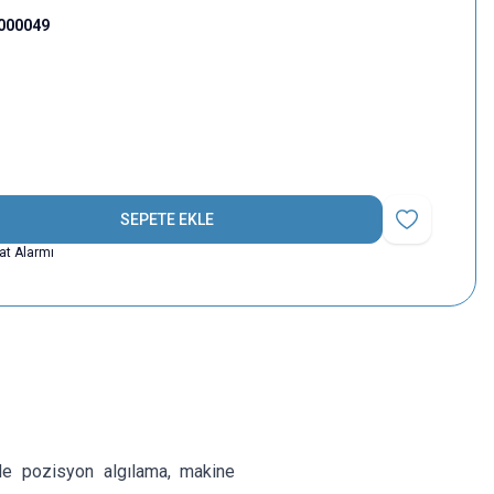
000049
SEPETE EKLE
Favoriye Ekle
yat Alarmı
de pozisyon algılama, makine