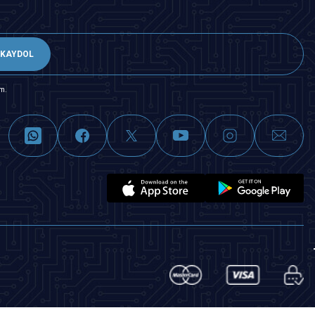
KAYDOL
m.