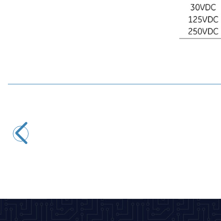
Motorobit
ME-8107 Metal Gövde Limit Switch
116,40
TL + KDV
SEPETE EKLE