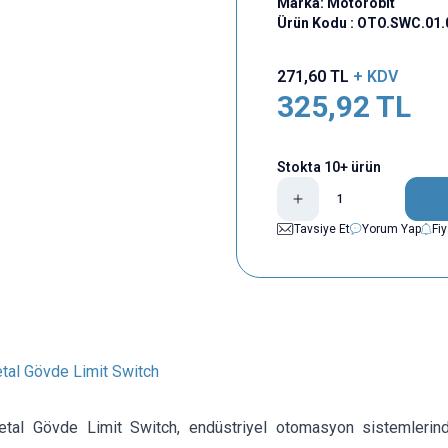
Marka:
Motorobit
Ürün Kodu :
OTO.SWC.01.
271,60
TL
+ KDV
325,92
TL
Stokta 10+ ürün
Tavsiye Et
Yorum Yap
Fi
al Gövde Limit Switch
tal Gövde Limit Switch, endüstriyel otomasyon sistemlerin