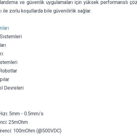
landırma ve güvenlik uygulamaları için yüksek performanslı çö
 ile zorlu koşullarda bile güvenilirlik sağlar.
nları
Sistemleri
arı
rı
stemleri
Robotlar
pılar
l Devreleri
Hızı: 5mm - 0.5mm/s
enci: 25mOhm
Direnci: 100mOhm (@500VDC)