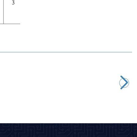
Motorobit
ME-8169 Metal Gövde Limit Switch
101,85
TL + KDV
SEPETE EKLE