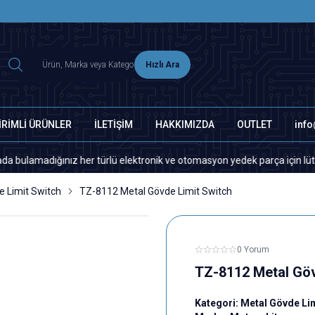
2500 TL ÜZERİ MNG-DHL KARGO ÜCRETSİZ
Hızlı Ara
İRİMLİ ÜRÜNLER
İLETİŞİM
HAKKIMIZDA
OUTLET
inf
ığınız her türlü elektronik ve otomasyon yedek parça için lütfen bizimle
e Limit Switch
TZ-8112 Metal Gövde Limit Switch
0 Yorum
TZ-8112 Metal Göv
Kategori:
Metal Gövde Lim