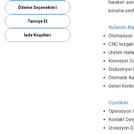
hareket son
Ödeme Seçenekleri
koruma sınıfı
Tavsiye Et
Kullanım Ala
İade Koşulları
Otomasyon 
CNC tezgahl
Üretim Hatla
Konveyör Si
Endüstriyel 
Otomatik Ka
Genel Kontro
Özellikler
Operasyon 
Kontakt Dir
İzolasyon 