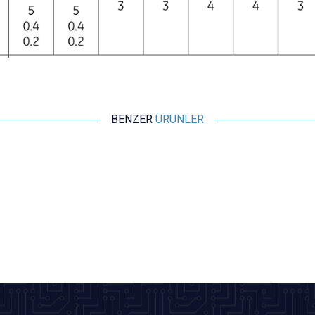
BENZER
ÜRÜNLER
Motorobit
ME-8108 Metal Gövde Limit Switch
116,40
TL + KDV
SEPETE EKLE