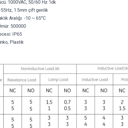
Gücü: 1000VAC, 50/60 Hz 1dk
-55Hz, 1.5mm çift genlik
klık Aralığı: -10 ~ 65°C
 Ömür: 500000
cesi: IP65
nko, Plastik