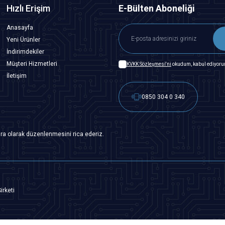
Hızlı Erişim
E-Bülten Aboneliği
Anasayfa
Yeni Ürünler
İndirimdekiler
Müşteri Hizmetleri
KVKK Sözleşmesi'ni
okudum, kabul ediyoru
İletişim
0850 304 0 340
ra olarak düzenlenmesini rica ederiz.
irketi