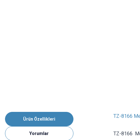
TZ-8166 Met
Ürün Özellikleri
TZ-8166 Me
Yorumlar