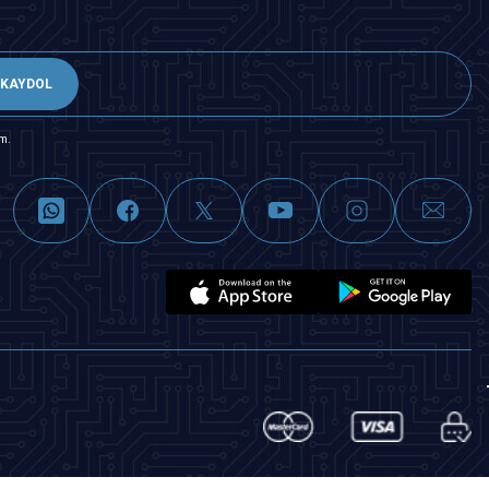
KAYDOL
m.