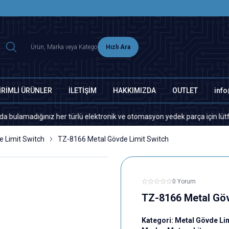
2500 TL ÜZERİ MNG-DHL KARGO ÜCRETSİZ
Hızlı Ara
İRİMLİ ÜRÜNLER
İLETİŞİM
HAKKIMIZDA
OUTLET
inf
ğınız her türlü elektronik ve otomasyon yedek parça için lütfen bizimle
e Limit Switch
TZ-8166 Metal Gövde Limit Switch
0 Yorum
TZ-8166 Metal Göv
Kategori:
Metal Gövde Lim