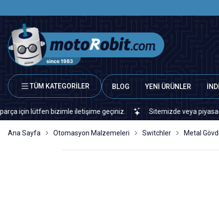
TÜM KATEGORİLER
BLOG
YENİ ÜRÜNLER
İND
ütfen bizimle iletişime geçiniz.
Sitemizde veya piyasada bulamadı
Ana Sayfa
Otomasyon Malzemeleri
Switchler
Metal Gövd