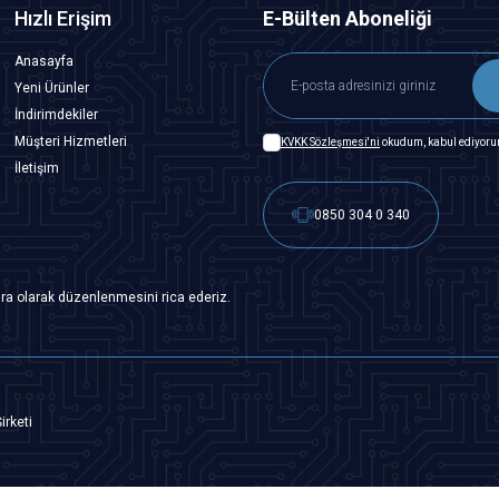
Hızlı Erişim
E-Bülten Aboneliği
Anasayfa
Yeni Ürünler
İndirimdekiler
Müşteri Hizmetleri
KVKK Sözleşmesi'ni
okudum, kabul ediyoru
İletişim
0850 304 0 340
ra olarak düzenlenmesini rica ederiz.
irketi