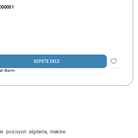
000051
SEPETE EKLE
Favoriye Ekle
yat Alarmı
de pozisyon algılama, makine