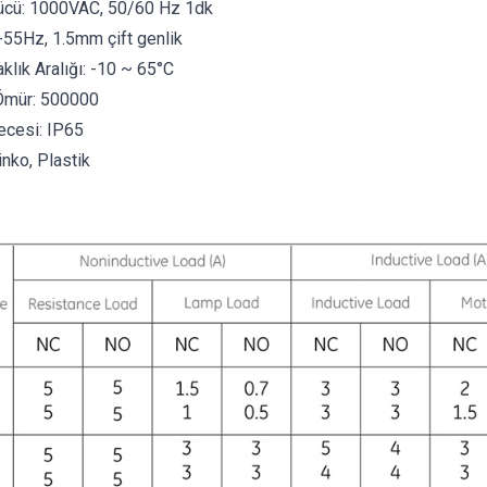
Gücü: 1000VAC, 50/60 Hz 1dk
-55Hz, 1.5mm çift genlik
klık Aralığı: -10 ~ 65°C
 Ömür: 500000
cesi: IP65
nko, Plastik