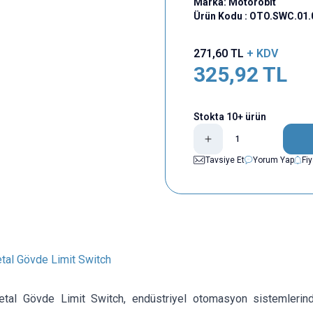
Marka:
Motorobit
Ürün Kodu :
OTO.SWC.01.
271,60
TL
+ KDV
325,92
TL
Stokta 10+ ürün
Tavsiye Et
Yorum Yap
Fi
al Gövde Limit Switch
tal Gövde Limit Switch, endüstriyel otomasyon sistemlerin