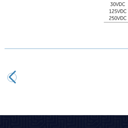
Motorobit
ME-8107 Metal Gövde Limit Switch
116,40
TL + KDV
SEPETE EKLE