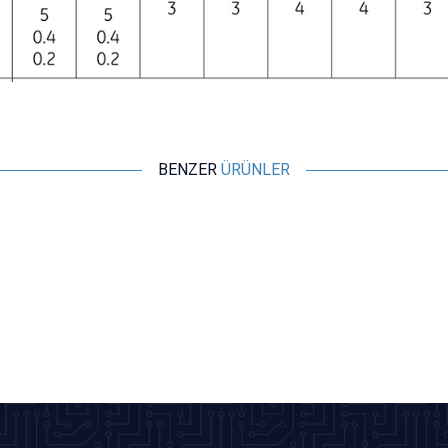
BENZER
ÜRÜNLER
Motorobit
ME-8108 Metal Gövde Limit Switch
116,40
TL + KDV
SEPETE EKLE