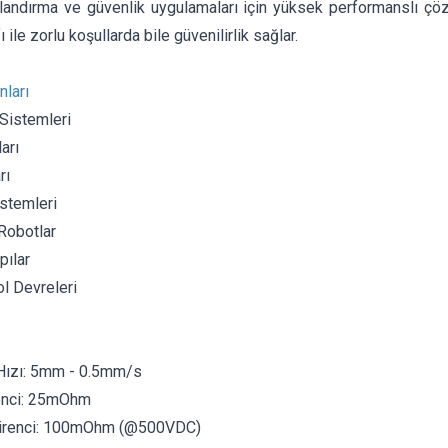
landırma ve güvenlik uygulamaları için yüksek performanslı çö
 ile zorlu koşullarda bile güvenilirlik sağlar.
nları
Sistemleri
arı
rı
stemleri
Robotlar
pılar
l Devreleri
Hızı: 5mm - 0.5mm/s
enci: 25mOhm
Direnci: 100mOhm (@500VDC)