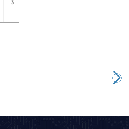
Motorobit
ME-8169 Metal Gövde Limit Switch
101,85
TL + KDV
SEPETE EKLE