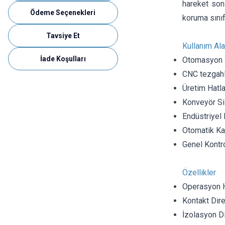
hareket son
Ödeme Seçenekleri
koruma sınıfı
Tavsiye Et
Kullanım Ala
İade Koşulları
Otomasyon 
CNC tezgahl
Üretim Hatla
Konveyör Si
Endüstriyel 
Otomatik Ka
Genel Kontro
Özellikler
Operasyon 
Kontakt Dir
İzolasyon 