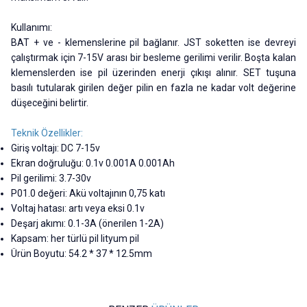
Kullanımı:
BAT + ve - klemenslerine pil bağlanır. JST soketten ise devreyi
çalıştırmak için 7-15V arası bir besleme gerilimi verilir. Boşta kalan
klemenslerden ise pil üzerinden enerji çıkışı alınır. SET tuşuna
basılı tutularak girilen değer pilin en fazla ne kadar volt değerine
düşeceğini belirtir.
Teknik Özellikler:
Giriş voltajı: DC 7-15v
Ekran doğruluğu: 0.1v 0.001A 0.001Ah
Pil gerilimi: 3.7-30v
P01.0 değeri: Akü voltajının 0,75 katı
Voltaj hatası: artı veya eksi 0.1v
Deşarj akımı: 0.1-3A (önerilen 1-2A)
Kapsam: her türlü pil lityum pil
Ürün Boyutu: 54.2 * 37 * 12.5mm