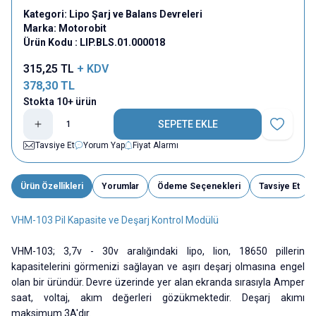
Kategori:
Lipo Şarj ve Balans Devreleri
Marka:
Motorobit
Ürün Kodu :
LIP.BLS.01.000018
315,25
TL
+ KDV
378,30
TL
Stokta 10+ ürün
SEPETE EKLE
Favoriye E
Tavsiye Et
Yorum Yap
Fiyat Alarmı
Ürün Özellikleri
Yorumlar
Ödeme Seçenekleri
Tavsiye Et
VHM-103 Pil Kapasite ve Deşarj Kontrol Modülü
VHM-103; 3,7v - 30v aralığındaki lipo, lion, 18650 pillerin
kapasitelerini görmenizi sağlayan ve aşırı deşarj olmasına engel
olan bir üründür. Devre üzerinde yer alan ekranda sırasıyla Amper
saat, voltaj, akım değerleri gözükmektedir. Deşarj akımı
maksimum 3A'dır.