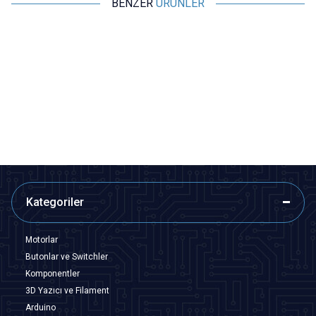
BENZER
ÜRÜNLER
Motorobit
Motorobit
3S 10A 12V Li-ion & 18650 BMS
5V 3A 18650 Lityum Pil Şarj
Batarya Koruyucu Balans
Modülü - UPS Kesintisiz Güç
Devresi
Kaynağı Devresi
82,45
TL + KDV
242,50
TL + KDV
SEPETE EKLE
SEPETE EKLE
Kategoriler
Motorlar
Butonlar ve Switchler
Komponentler
3D Yazıcı ve Filament
Arduino