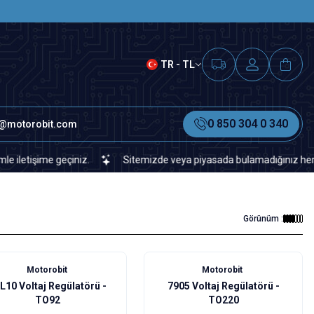
SAAT 15.00'A KADAR VERİLEN S
TR - TL
0 850 304 0 340
o@motorobit.com
ime geçiniz.
Sitemizde veya piyasada bulamadığınız her türlü elek
Görünüm :
Motorobit
Motorobit
L10 Voltaj Regülatörü -
7905 Voltaj Regülatörü -
TO92
TO220