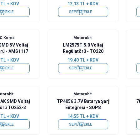
TL + KDV
12,13
TL + KDV
TE EKLE
SEPETE EKLE
C Korea
Motorobit
SMD 5V Voltaj
LM2575T-5.0 Voltaj
örü - AMS1117
Regülatörü - TO220
TL + KDV
19,40
TL + KDV
TE EKLE
SEPETE EKLE
torobit
Motorobit
AK SMD Voltaj
TP4056 3.7V Batarya Şarj
7
törü TO252-3
Entegresi - SOP8
TL + KDV
14,55
TL + KDV
TE EKLE
SEPETE EKLE