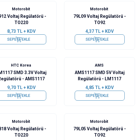
Motorobit
Motorobit
912 Voltaj Regülatörü -
79L09 Voltaj Regülatörü -
TO220
TO92
8,73
TL + KDV
4,37
TL + KDV
SEPETE EKLE
SEPETE EKLE
HTC Korea
AMS
M1117 SMD 3.3V Voltaj
AMS1117 SMD 5V Voltaj
Regülatörü - AMS1117
Regülatörü - LM1117
9,70
TL + KDV
4,85
TL + KDV
SEPETE EKLE
SEPETE EKLE
Motorobit
Motorobit
818 Voltaj Regülatörü -
79L05 Voltaj Regülatörü -
TO220
TO92