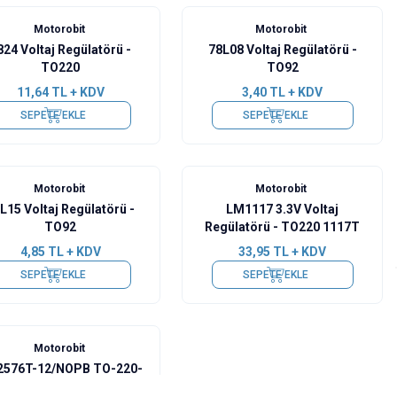
Motorobit
Motorobit
824 Voltaj Regülatörü -
78L08 Voltaj Regülatörü -
TO220
TO92
11,64
TL + KDV
3,40
TL + KDV
SEPETE EKLE
SEPETE EKLE
Motorobit
Motorobit
L15 Voltaj Regülatörü -
LM1117 3.3V Voltaj
TO92
Regülatörü - TO220 1117T
4,85
TL + KDV
33,95
TL + KDV
SEPETE EKLE
SEPETE EKLE
Motorobit
576T-12/NOPB TO-220-
5 Voltaj Regülatörü