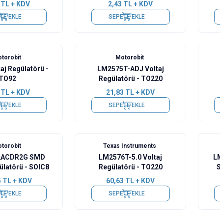
TL + KDV
2,43
TL + KDV
TE EKLE
SEPETE EKLE
torobit
Motorobit
aj Regülatörü -
LM2575T-ADJ Voltaj
TO92
Regülatörü - TO220
TL + KDV
21,83
TL + KDV
TE EKLE
SEPETE EKLE
torobit
Texas Instruments
2ACDR2G SMD
LM2576T-5.0 Voltaj
L
ülatörü - SOIC8
Regülatörü - TO220
S
5
TL + KDV
60,63
TL + KDV
TE EKLE
SEPETE EKLE