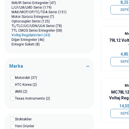
8,25
INA/IR Serisi Entegreler
(47)
L/LF/LM/LMD Serisi
(179)
SEPE
MAX/MCP/OP/TC/TDA Serisi
(131)
Motor Sürücü Entegresi
(7)
Optocoupler Serisi
(125)
TL/TLC/UC/UDN/ULN Serisi
(78)
TTL CMOS Serisi Entegreler
(58)
Mo
Voltaj Regülatörleri
(43)
Diğer Entegreler
(46)
79L12 Volt
Entegre Soketi
(8)
4,85
SEPE
Marka
Motorobit
(37)
HTC Korea
(2)
Mo
AMS
(2)
MC78L1
Voltaj Reg
Texas Instruments
(2)
14,5
SEPE
Stoktakiler
Yeni Ürünler