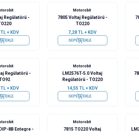
torobit
Motorobit
aj Regülatörü -
7805 Voltaj Regülatörü -
7
TO220
TO220
TL + KDV
7,28
TL + KDV
TE EKLE
SEPETE EKLE
torobit
Motorobit
aj Regülatörü -
LM2576T-5.0 Voltaj
78
TO92
Regülatörü - TO220
TL + KDV
14,55
TL + KDV
TE EKLE
SEPETE EKLE
torobit
Motorobit
IP-8B Entegre -
7815 TO220 Voltaj
LM2
7 Pin
Regülatörü - 7815CV