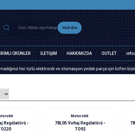
2500 TL ÜZERİ MNG-DHL KARGO ÜCRETSİZ
Hızlı Ara
İRİMLİ ÜRÜNLER
İLETİŞİM
HAKKIMIZDA
OUTLET
inf
er türlü elektronik ve otomasyon yedek parça için lütfen bizimle iletiş
torobit
Motorobit
aj Regülatörü -
78L05 Voltaj Regülatörü -
78
TO220
TO92