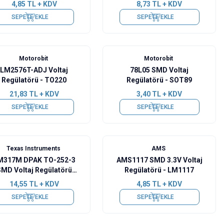
4,85
TL + KDV
8,73
TL + KDV
SEPETE EKLE
SEPETE EKLE
Motorobit
Motorobit
LM2576T-ADJ Voltaj
78L05 SMD Voltaj
Regülatörü - TO220
Regülatörü - SOT89
21,83
TL + KDV
3,40
TL + KDV
SEPETE EKLE
SEPETE EKLE
Texas Instruments
AMS
M317M DPAK TO-252-3
AMS1117 SMD 3.3V Voltaj
MD Voltaj Regülatörü
Regülatörü - LM1117
TO252-3
14,55
TL + KDV
4,85
TL + KDV
SEPETE EKLE
SEPETE EKLE