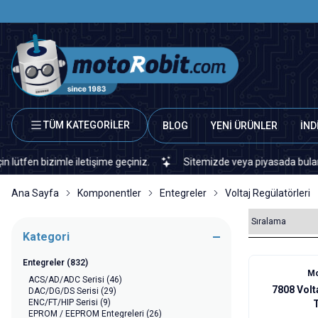
TÜM KATEGORİLER
BLOG
YENİ ÜRÜNLER
İND
izimle iletişime geçiniz.
Sitemizde veya piyasada bulamadığınız h
Ana Sayfa
Komponentler
Entegreler
Voltaj Regülatörleri
Kategori
Entegreler
(832)
Mo
ACS/AD/ADC Serisi
(46)
7808 Volt
DAC/DG/DS Serisi
(29)
ENC/FT/HIP Serisi
(9)
EPROM / EEPROM Entegreleri
(26)