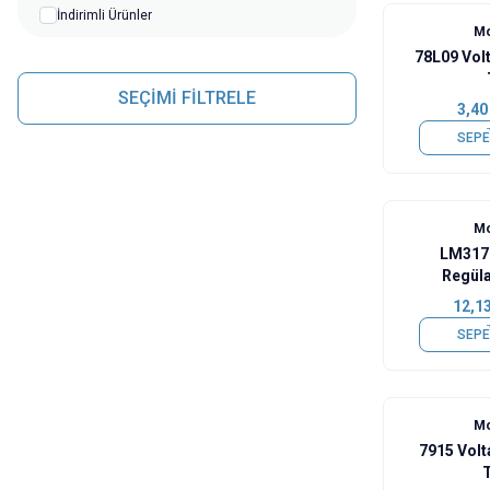
İndirimli Ürünler
Mo
78L09 Volt
SEÇİMİ FİLTRELE
3,40
SEPE
Mo
LM317 
Regüla
12,1
SEPE
Mo
7915 Volt