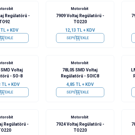
torobit
Motorobit
aj Regülatörü -
7909 Voltaj Regülatörü -
7
TO92
TO220
TL + KDV
12,13
TL + KDV
TE EKLE
SEPETE EKLE
torobit
Motorobit
SMD Voltaj
78L05 SMD Voltaj
L
törü - SO-8
Regülatörü - SOIC8
3
TL + KDV
4,85
TL + KDV
TE EKLE
SEPETE EKLE
torobit
Motorobit
aj Regülatörü -
7924 Voltaj Regülatörü -
7
TO220
TO220