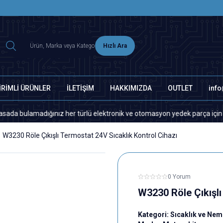
2500 TL ÜZERİ MNG-DHL KARGO ÜCRETSİZ
Hızlı Ara
İRİMLİ ÜRÜNLER
İLETİŞİM
HAKKIMIZDA
OUTLET
inf
amadığınız her türlü elektronik ve otomasyon yedek parça için lütfen biz
W3230 Röle Çıkışlı Termostat 24V Sıcaklık Kontrol Cihazı
0 Yorum
W3230 Röle Çıkışlı
Kategori:
Sıcaklık ve Nem 