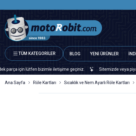
TÜM KATEGORİLER
BLOG
YENİ ÜRÜNLER
İND
in lütfen bizimle iletişime geçiniz.
Sitemizde veya piyasada bul
Ana Sayfa
Röle Kartları
Sıcaklık ve Nem Ayarlı Röle Kartları