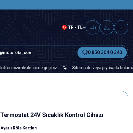
SAAT 15.00'A KADAR VERİLEN S
TR - TL
0 850 304 0 340
o@motorobit.com
imle iletişime geçiniz.
Sitemizde veya piyasada bulamadığınız her
 Termostat 24V Sıcaklık Kontrol Cihazı
Ayarlı Röle Kartları