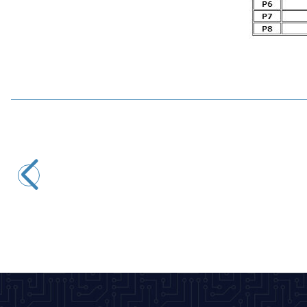
Motorobit
W3230 Röle Çıkışlı Termostat 220V Sıcaklık Kontrol Cihazı
194,00
TL + KDV
SEPETE EKLE