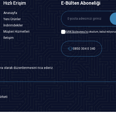
Hızlı Erişim
E-Bülten Aboneliği
Anasayfa
Yeni Ürünler
İndirimdekiler
Müşteri Hizmetleri
KVKK Sözleşmesi'ni
okudum, kabul ediyoru
İletişim
0850 304 0 340
ra olarak düzenlenmesini rica ederiz.
irketi