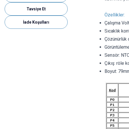
Tavsiye Et
Özellikler:
İade Koşulları
Çalışma Vol
Sıcaklık kont
Çözünürlük or
Görüntüleme
Sensör: NT
Çıkış: röle
Boyut: 79m