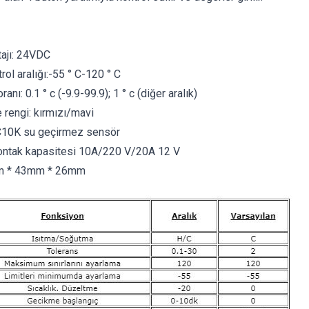
tajı: 24VDC
rol aralığı:-55 ° C-120 ° C
anı: 0.1 ° c (-9.9-99.9); 1 ° c (diğer aralık)
 rengi: kırmızı/mavi
C10K su geçirmez sensör
 kontak kapasitesi 10A/220 V/20A 12 V
m * 43mm * 26mm