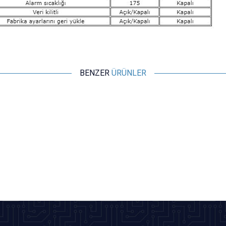
BENZER
ÜRÜNLER
Motorobit
Röle Çıkışlı Dijital Termostat, Sıcaklık Kontrol Kartı - W1209
109,13
TL + KDV
SEPETE EKLE