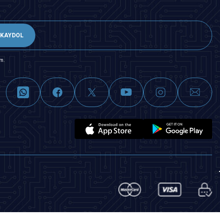
KAYDOL
m.