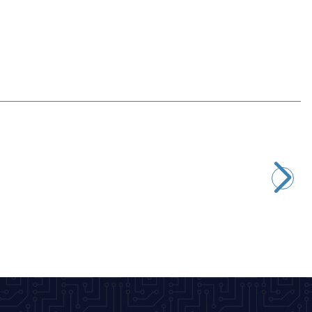
Motorobit
XH-W3001 12V DC Dijital Termostat
218,25
TL + KDV
SEPETE EKLE