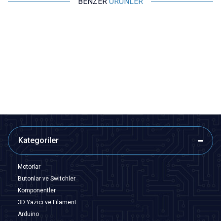
BENZER
ÜRÜNLER
Motorobit
Motorobit
612 Yüksek Hızlı Drone Motoru
615 Yüksek Hızlı Drone Motoru
48,50
TL + KDV
48,50
TL + KDV
SEPETE EKLE
SEPETE EKLE
Kategoriler
Motorlar
Butonlar ve Switchler
Komponentler
3D Yazıcı ve Filament
Arduino