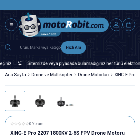
SAAT 15.0
2500 TL ÜZERİ MNG-DHL KARGO ÜCRETSİZ
Hızlı Ara
z.
Sitemizde veya piyasada bulamadığınız her türlü elektronik ve 
Ana Sayfa
Drone ve Multikopter
Drone Motorları
XING-E Pro 
0 Yorum
XING-E Pro 2207 1800KV 2-6S FPV Drone Motoru