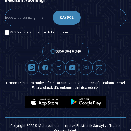
E-Bülten Aboneliği
KAYDOL
KVKK Sözleşmesi'ni
okudum, kabul ediyorum.
0850 304 0 340
Firmamız efatura mükellefidir. Tarafımıza düzenlenecek faturaların Temel
Fatura olarak düzenlenmesini rica ederiz.
Copyright 2025© Motorobit.com - İnfotek Elektronik Sanayi ve Ticaret
Anonim Şirketi