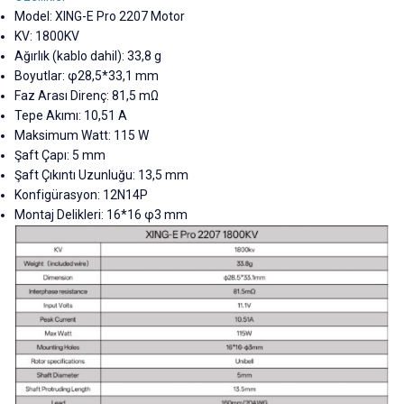
Model: XING-E Pro 2207 Motor
KV: 1800KV
Ağırlık (kablo dahil): 33,8 g
Boyutlar: φ28,5*33,1 mm
Faz Arası Direnç: 81,5 mΩ
Tepe Akımı: 10,51 A
Maksimum Watt: 115 W
Şaft Çapı: 5 mm
Şaft Çıkıntı Uzunluğu: 13,5 mm
Konfigürasyon: 12N14P
Montaj Delikleri: 16*16 φ3 mm