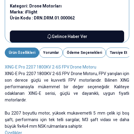
Kategori:
Drone Motorları
Marka:
iFlight
Ürün Kodu :
DRN.DRM.01.000062
Gelince Haber Ver
Ürün Özellikleri
Yorumlar
Ödeme Seçenekleri
Tavsiye Et
XING-E Pro 2207 1800KV 2-6S FPV Drone Motoru
XING-E Pro 2207 1800KV 2-6S FPV Drone Motoru, FPV yarışları için
son derece güçlü ve kuvvetli FPV motorlarıdır. Bilinen XING
performansıyla mükemmel bir değer seçeneğidir. Kaliteye
odaklanan XING-E serisi, güçlü ve dayanıklı, uygun fiyatlı
motorlardır.
Bu 2207 boyutlu motor, yüksek mukavemetli 5 mm çelik içi boş
şaft, performans için tek telli sargılar, M3 şaft vidası ve daha
büyük 9x4x4 mm NSK rulmanlara sahiptir.
Özellikler