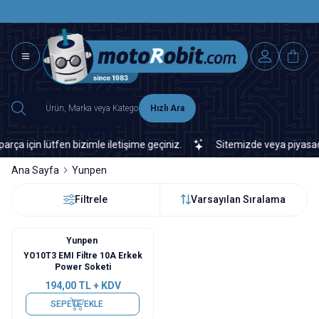
SAAT 15.0
2500 TL ÜZERİ MNG-DHL KARGO ÜCRETSİZ
Hızlı Ara
için lütfen bizimle iletişime geçiniz.
Sitemizde veya piyasada bu
Ana Sayfa
Yunpen
Filtrele
Varsayılan Sıralama
Yunpen
YO10T3 EMI Filtre 10A Erkek
Power Soketi
194,00
TL + KDV
SEPETE EKLE