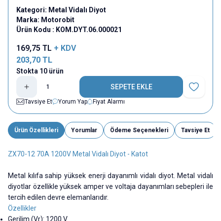
Kategori:
Metal Vidalı Diyot
Marka:
Motorobit
Ürün Kodu :
KOM.DYT.06.000021
169,75
TL
+ KDV
203,70
TL
Stokta 10 ürün
SEPETE EKLE
Favoriye E
Tavsiye Et
Yorum Yap
Fiyat Alarmı
Ürün Özellikleri
Yorumlar
Ödeme Seçenekleri
Tavsiye Et
ZX70-12 70A 1200V Metal Vidalı Diyot - Katot
Metal kılıfa sahip yüksek enerji dayanımlı vidalı diyot. Metal vidalı
diyotlar özellikle yüksek amper ve voltaja dayanımları sebepleri ile
tercih edilen devre elemanlarıdır.
Özellikler
Gerilim (Vr): 1200 V