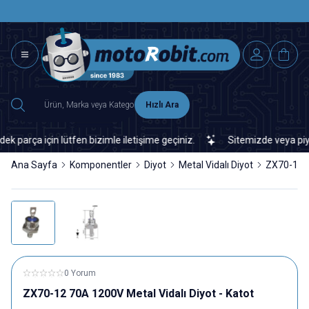
SAAT 15.0
2500 TL ÜZERİ MNG-DHL KARGO ÜCRETSİZ
Hızlı Ara
rça için lütfen bizimle iletişime geçiniz.
Sitemizde veya piyasad
Ana Sayfa
Komponentler
Diyot
Metal Vidalı Diyot
ZX70-12 7
0 Yorum
ZX70-12 70A 1200V Metal Vidalı Diyot - Katot