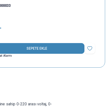
000033
L
SEPETE EKLE
Favoriye Ekle
yat Alarmı
ne sahip 0-220 arası voltaj, 0-