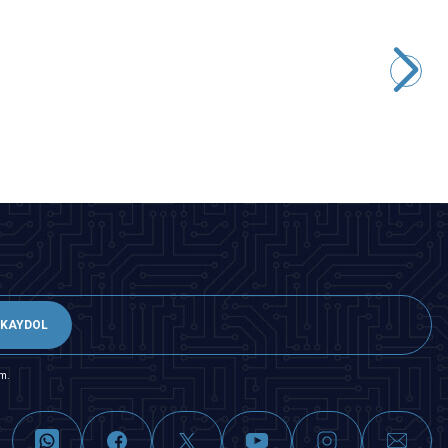
Motorobit
DPS-5015 50V 15A Programlanabilir Güç Kaynağı
3.783,00
TL + KDV
Tükendi
KAYDOL
m.