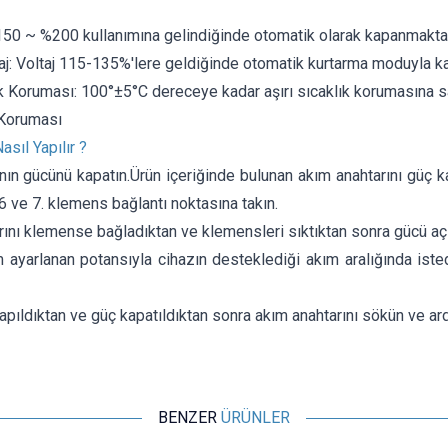
150 ~ %200 kullanımına gelindiğinde otomatik olarak kapanmaktad
aj: Voltaj 115-135%'lere geldiğinde otomatik kurtarma moduyla k
ık Koruması: 100°±5°C dereceye kadar aşırı sıcaklık korumasına sa
Koruması
asıl Yapılır ?
ın gücünü kapatın.Ürün içeriğinde bulunan akım anahtarını güç k
 ve 7. klemens bağlantı noktasına takın.
ını klemense bağladıktan ve klemensleri sıktıktan sonra gücü açı
 ayarlanan potansıyla cihazın desteklediği akım aralığında iste
apıldıktan ve güç kapatıldıktan sonra akım anahtarını sökün ve ard
BENZER
ÜRÜNLER