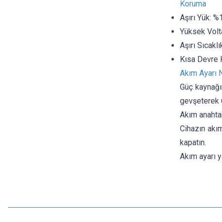
Koruma
Aşırı Yük: %
Yüksek Volt
Aşırı Sıcakl
Kısa Devre 
Akım Ayarı N
Güç kaynağın
gevşeterek 6
Akım anahtar
Cihazın akım
kapatın.
Akım ayarı y