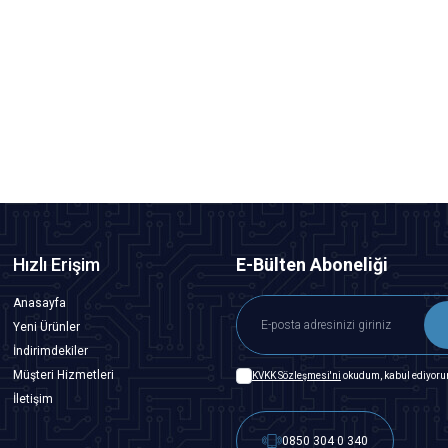
Motorobit
ATX Güç Kaynağı Dağıtım Modülü HU-M28
169,75
TL + KDV
SEPETE EKLE
Hızlı Erişim
E-Bülten Aboneliği
Anasayfa
Yeni Ürünler
İndirimdekiler
Müşteri Hizmetleri
KVKK Sözleşmesi'ni
okudum, kabul ediyoru
İletişim
0850 304 0 340