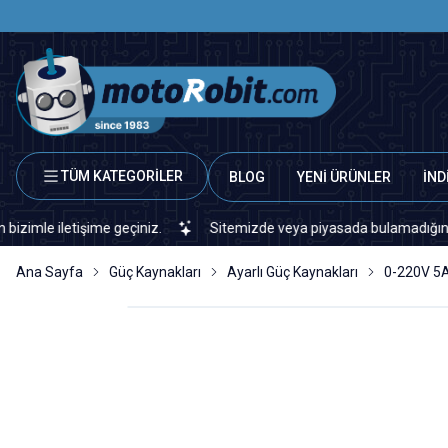
TÜM KATEGORİLER
BLOG
YENİ ÜRÜNLER
İND
letişime geçiniz.
Sitemizde veya piyasada bulamadığınız her türlü
Ana Sayfa
Güç Kaynakları
Ayarlı Güç Kaynakları
0-220V 5A