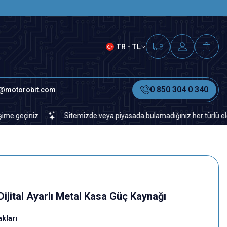
SAAT 15.00'A KADAR VERİLEN S
TR - TL
0 850 304 0 340
o@motorobit.com
niz.
Sitemizde veya piyasada bulamadığınız her türlü elektronik v
jital Ayarlı Metal Kasa Güç Kaynağı
akları