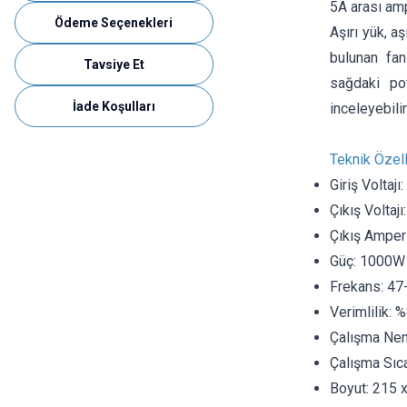
5A arası amp
Ödeme Seçenekleri
Aşırı yük, a
bulunan fan
Tavsiye Et
sağdaki po
İade Koşulları
inceleyebilir
Teknik Özell
Giriş Voltaj
Çıkış Voltajı
Çıkış Amperi
Güç: 1000W
Frekans: 47
Verimlilik: 
Çalışma Nem
Çalışma Sıca
Boyut: 215 