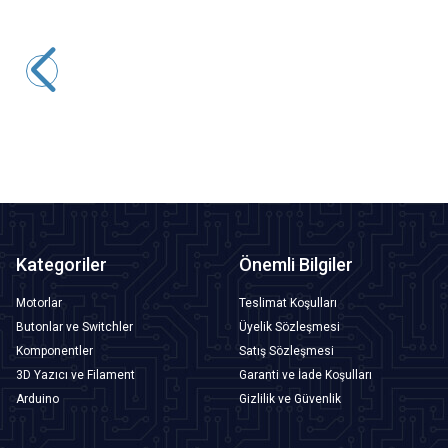
Motorobit
ATX Güç Kaynağı Dağıtım Modülü XH-M229
145,50
TL + KDV
SEPETE EKLE
Kategoriler
Önemli Bilgiler
Motorlar
Teslimat Koşulları
Butonlar ve Switchler
Üyelik Sözleşmesi
Komponentler
Satış Sözleşmesi
3D Yazıcı ve Filament
Garanti ve İade Koşulları
Arduino
Gizlilik ve Güvenlik