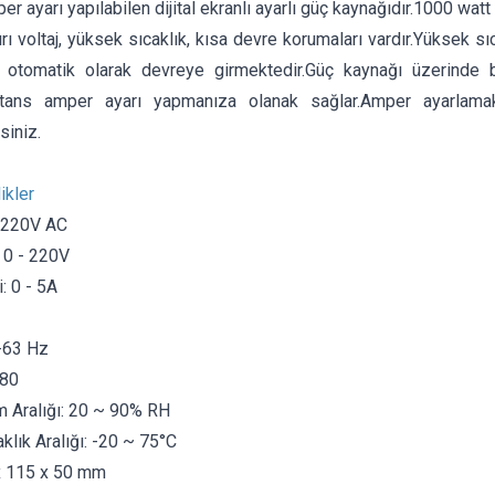
er ayarı yapılabilen dijital ekranlı ayarlı güç kaynağıdır.1000 watt
şırı voltaj, yüksek sıcaklık, kısa devre korumaları vardır.Yüksek sı
 otomatik olarak devreye girmektedir.Güç kaynağı üzerinde b
tans amper ayarı yapmanıza olanak sağlar.Amper ayarlamak 
siniz.
ikler
ı: 220V AC
: 0 - 220V
: 0 - 5A
-63 Hz
%80
 Aralığı: 20 ~ 90% RH
klık Aralığı: -20 ~ 75°C
x 115 x 50 mm