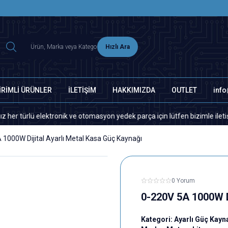
2500 TL ÜZERİ MNG-DHL KARGO ÜCRETSİZ
Hızlı Ara
İRİMLİ ÜRÜNLER
İLETİŞİM
HAKKIMIZDA
OUTLET
inf
 elektronik ve otomasyon yedek parça için lütfen bizimle iletişime geçi
 1000W Dijital Ayarlı Metal Kasa Güç Kaynağı
0 Yorum
0-220V 5A 1000W Di
Kategori:
Ayarlı Güç Kayn