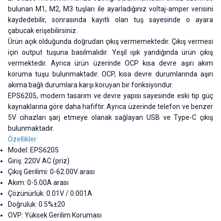
bulunan M1, M2, M3 tuşları ile ayarladığınız voltaj-amper verisini
kaydedebilir, sonrasında kayıtlı olan tuş sayesinde o ayara
çabucak erişebilirsiniz.
Ürün açık olduğunda doğrudan çıkış vermemektedir. Çıkış vermesi
için output tuşuna basılmalıdır. Yeşil ışık yandığında ürün çıkış
vermektedir. Ayrıca ürün üzerinde OCP kısa devre aşırı akım
koruma tuşu bulunmaktadır. OCP, kısa devre durumlarında aşırı
akıma bağlı durumlara karşı koruyan bir fonksiyondur.
EPS6205
, modern tasarım ve devre yapısı sayesinde eski tip güç
kaynaklarına göre daha hafiftir. Ayrıca üzerinde telefon ve benzer
5V cihazları şarj etmeye olanak sağlayan USB ve Type-C çıkış
bulunmaktadır.
Özellikler:
Model:
EPS6205
Giriş: 220V AC (priz)
Çıkış Gerilimi: 0-62.00V arası
Akım: 0-5.00A arası
Çözünürlük: 0.01V / 0.001A
Doğruluk: 0.5%±20
OVP: Yüksek Gerilim Koruması