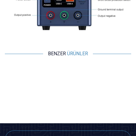
BENZER
ÜRÜNLER
Motorobit
Motorobit
ATX Güç Kaynağı Dağıtım
ATX Güç Kaynağı Dağıtım
Modülü XH-M229
Modülü HU-M28
145,50
TL + KDV
169,75
TL + KDV
SEPETE EKLE
SEPETE EKLE