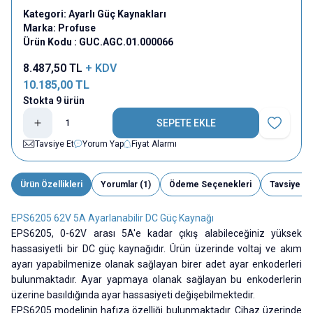
Kategori:
Ayarlı Güç Kaynakları
Marka:
Profuse
Ürün Kodu :
GUC.AGC.01.000066
8.487,50
TL
+ KDV
10.185,00
TL
Stokta 9 ürün
SEPETE EKLE
Favoriye E
Tavsiye Et
Yorum Yap
Fiyat Alarmı
Ürün Özellikleri
Yorumlar (1)
Ödeme Seçenekleri
Tavsiye Et
EPS6205 62V 5A Ayarlanabilir DC Güç Kaynağı
EPS6205, 0-62V arası 5A'e kadar çıkış alabileceğiniz yüksek
hassasiyetli bir DC güç kaynağıdır. Ürün üzerinde voltaj ve akım
ayarı yapabilmenize olanak sağlayan birer adet ayar enkoderleri
bulunmaktadır. Ayar yapmaya olanak sağlayan bu enkoderlerin
üzerine basıldığında ayar hassasiyeti değişebilmektedir.
EPS6205 modelinin hafıza özelliği bulunmaktadır. Cihaz üzerinde