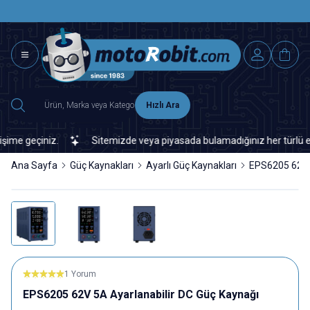
SAAT 15.0
2500 TL ÜZERİ MNG-DHL KARGO ÜCRETSİZ
Hızlı Ara
 geçiniz.
Sitemizde veya piyasada bulamadığınız her türlü elektro
Ana Sayfa
Güç Kaynakları
Ayarlı Güç Kaynakları
EPS6205 62V 5
1 Yorum
EPS6205 62V 5A Ayarlanabilir DC Güç Kaynağı