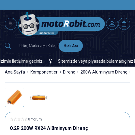
SAAT 15.0
2500 TL ÜZERİ MNG-DHL KARGO ÜCRETSİZ
Hızlı Ara
e iletişime geçiniz.
Sitemizde veya piyasada bulamadığınız her tü
Ana Sayfa
Komponentler
Direnç
200W Alüminyum Direnç
0
0 Yorum
0.2R 200W RX24 Alüminyum Direnç