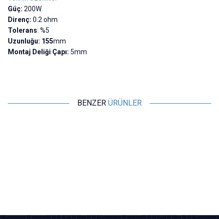
Güç:
200W
Direnç:
0.2 ohm
Tolerans
: %5
Uzunluğu:
155
mm
Montaj Deliği Çapı:
5mm
BENZER
ÜRÜNLER
Motorobit
Motorobit
0.2R 200W RX24 Alüminyum
0.5R 200W RX24 Alüminyum
Direnç
Direnç
679,00
TL + KDV
679,00
TL + KDV
SEPETE EKLE
SEPETE EKLE