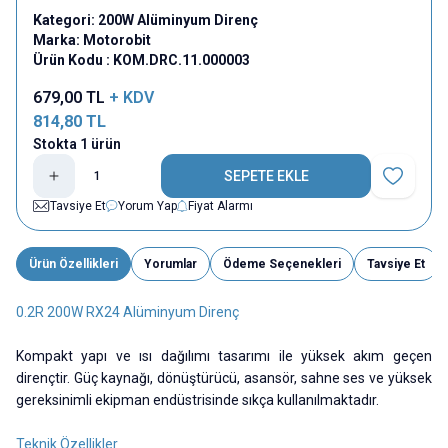
Kategori:
200W Alüminyum Direnç
Marka:
Motorobit
Ürün Kodu :
KOM.DRC.11.000003
679,00
TL
+ KDV
814,80
TL
Stokta 1 ürün
SEPETE EKLE
Favoriye E
Tavsiye Et
Yorum Yap
Fiyat Alarmı
Ürün Özellikleri
Yorumlar
Ödeme Seçenekleri
Tavsiye Et
0.2R 200W RX24 Alüminyum Direnç
Kompakt yapı ve ısı dağılımı tasarımı ile yüksek akım geçen
dirençtir. Güç kaynağı, dönüştürücü, asansör, sahne ses ve yüksek
gereksinimli ekipman endüstrisinde sıkça kullanılmaktadır.
Teknik Özellikler