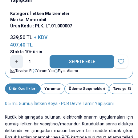
Yapışkanı
Kategori:
İletken Malzemeler
Marka:
Motorobit
Ürün Kodu :
PLK.ILT.01.000007
339,50
TL
+ KDV
407,40
TL
Stokta 10+ ürün
SEPETE EKLE
Favoriye E
Tavsiye Et
Yorum Yap
Fiyat Alarmı
Ürün Özellikleri
Yorumlar
Ödeme Seçenekleri
Tavsiye Et
0.5 mL Gümüş İletken Boya - PCB Devre Tamir Yapışkanı
Küçük bir şırıngada bulunan, elektronik onarım uygulamaları için
gümüş iletken bir yapıştırıcı/macundur. Kuruduktan sonra oldukça
iletkendir ve şırıngadan macun benzeri bir madde olarak çıkar.
Bozuk kartları onarmak veya PCB kartında pürüzsüz atlama telleri