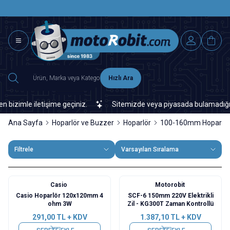
SAAT 15.0
2500 TL ÜZERİ MNG-DHL KARGO ÜCRETSİZ
Hızlı Ara
imle iletişime geçiniz.
Sitemizde veya piyasada bulamadığınız her
Ana Sayfa
Hoparlör ve Buzzer
Hoparlör
100-160mm Hoparlör
Filtrele
Varsayılan Sıralama
Casio
Motorobit
Casio Hoparlör 120x120mm 4
SCF-6 150mm 220V Elektrikli
ohm 3W
Zil - KG300T Zaman Kontrollü
291,00
TL + KDV
1.387,10
TL + KDV