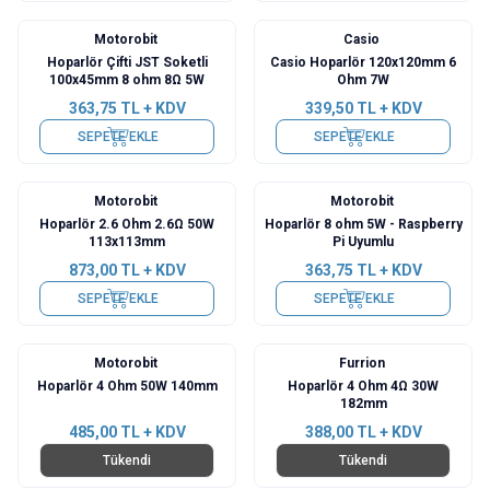
Motorobit
Casio
Hoparlör Çifti JST Soketli
Casio Hoparlör 120x120mm 6
100x45mm 8 ohm 8Ω 5W
Ohm 7W
363,75
TL + KDV
339,50
TL + KDV
SEPETE EKLE
SEPETE EKLE
Motorobit
Motorobit
Hoparlör 2.6 Ohm 2.6Ω 50W
Hoparlör 8 ohm 5W - Raspberry
113x113mm
Pi Uyumlu
873,00
TL + KDV
363,75
TL + KDV
SEPETE EKLE
SEPETE EKLE
Motorobit
Furrion
Hoparlör 4 Ohm 50W 140mm
Hoparlör 4 Ohm 4Ω 30W
182mm
485,00
TL + KDV
388,00
TL + KDV
Tükendi
Tükendi