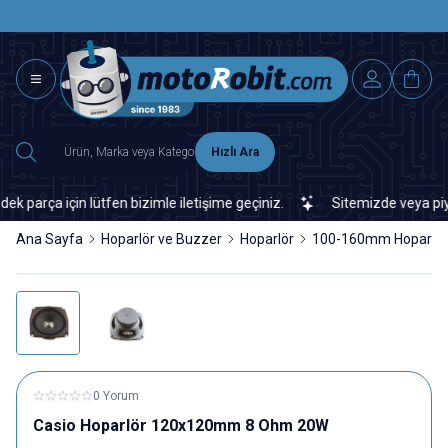
SAAT 15.0
2500 TL ÜZERİ MNG-DHL KARGO ÜCRETSİZ
Hızlı Ara
rça için lütfen bizimle iletişime geçiniz.
Sitemizde veya piyasad
Ana Sayfa
Hoparlör ve Buzzer
Hoparlör
100-160mm Hoparlör
0 Yorum
Casio Hoparlör 120x120mm 8 Ohm 20W