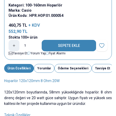
Kategori:
100-160mm Hoparlör
Marka:
Casio
Ürün Kodu :
HPR.HOP.01.000054
460,75
TL
+ KDV
552,90
TL
Stokta 100+ ürün
SEPETE EKLE
Favoriye E
Tavsiye Et
Yorum Yap
Fiyat Alarmı
Ürün Özellikleri
Yorumlar
Ödeme Seçenekleri
Tavsiye Et
Hoparlör 120x120mm 8 Ohm 20W
120x120mm boyutlarında, 58mm yüksekliğinde hoparlör. 8 ohm
direnç değeri ve 20 watt güce sahiptir. Uygun fiyatı ve yüksek ses
kalitesi ile her projede kullanıma uygun bir üründür.
Teknik Özellikler