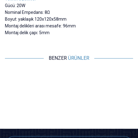
Gücü: 20W
Nominal Empedans: 8Ω
Boyut: yaklaşık 120x120x58mm
Montaj delikleri arası mesafe: 96mm
Montaj delik çapı: 5mm
BENZER
ÜRÜNLER
Motorobit
Motorobit
Hoparlör 4 ohm 4Ω 15W 5"
Hoparlör 8 ohm 20W 118mm
130mm
339,50
TL + KDV
412,25
TL + KDV
SEPETE EKLE
SEPETE EKLE