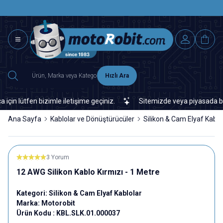
SAAT 15.0
2500 TL ÜZERİ MNG-DHL KARGO ÜCRETSİZ
Hızlı Ara
lütfen bizimle iletişime geçiniz.
Sitemizde veya piyasada bulama
Ana Sayfa
Kablolar ve Dönüştürücüler
Silikon & Cam Elyaf Kablo
3 Yorum
12 AWG Silikon Kablo Kırmızı - 1 Metre
Kategori:
Silikon & Cam Elyaf Kablolar
Marka:
Motorobit
Ürün Kodu :
KBL.SLK.01.000037