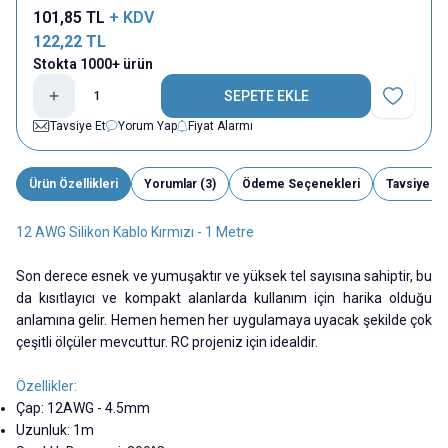
101,85
TL
+ KDV
122,22
TL
Stokta 1000+ ürün
SEPETE EKLE
Favoriye E
Tavsiye Et
Yorum Yap
Fiyat Alarmı
Ürün Özellikleri
Yorumlar (3)
Ödeme Seçenekleri
Tavsiye Et
12 AWG Silikon Kablo Kırmızı - 1 Metre
Son derece esnek ve yumuşaktır ve yüksek tel sayısına sahiptir, bu
da kısıtlayıcı ve kompakt alanlarda kullanım için harika olduğu
anlamına gelir. Hemen hemen her uygulamaya uyacak şekilde çok
çeşitli ölçüler mevcuttur. RC projeniz için idealdir.
Özellikler:
Çap: 12AWG - 4.5mm
Uzunluk: 1m