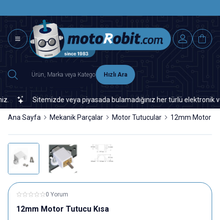
SAAT 15.0
2500 TL ÜZERİ MNG-DHL KARGO ÜCRETSİZ
Hızlı Ara
Sitemizde veya piyasada bulamadığınız her türlü elektronik ve ot
Ana Sayfa
Mekanik Parçalar
Motor Tutucular
12mm Motor Tu
0 Yorum
12mm Motor Tutucu Kısa