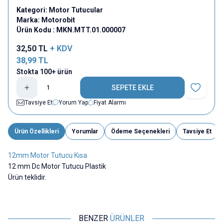
Kategori:
Motor Tutucular
Marka:
Motorobit
Ürün Kodu :
MKN.MTT.01.000007
32,50
TL
+ KDV
38,99
TL
Stokta 100+ ürün
SEPETE EKLE
Favoriye E
Tavsiye Et
Yorum Yap
Fiyat Alarmı
Ürün Özellikleri
Yorumlar
Ödeme Seçenekleri
Tavsiye Et
12mm Motor Tutucu Kısa
12 mm Dc Motor Tutucu Plastik
Ürün teklidir.
BENZER
ÜRÜNLER