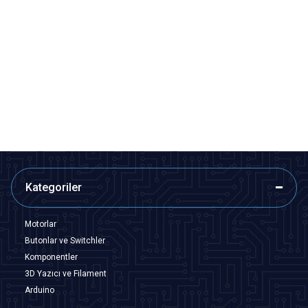
Motorobit
Motorobit
37 mm Motor Tutucu
12mm Motor Tutucu Kısa
84,88
TL + KDV
32,50
TL + KDV
Tükendi
SEPETE EKLE
Kategoriler
Motorlar
Butonlar ve Switchler
Komponentler
3D Yazıcı ve Filament
Arduino