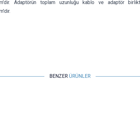
m'dir. Adaptörün toplam uzunluğu kablo ve adaptör birli
'dir.
BENZER
ÜRÜNLER
UpBright
24V 4A Adaptör
485,00
TL + KDV
SEPETE EKLE