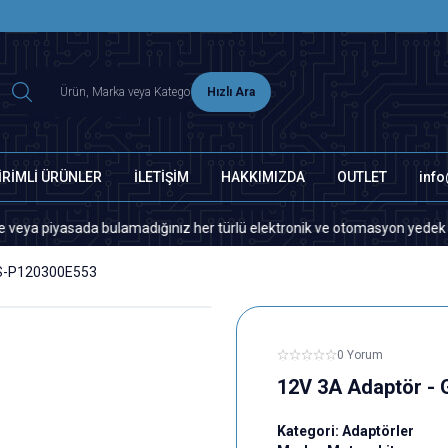
2500 TL ÜZERİ MNG-DHL KARGO ÜCRETSİZ
Hızlı Ara
İRİMLİ ÜRÜNLER
İLETİŞİM
HAKKIMIZDA
OUTLET
inf
yasada bulamadığınız her türlü elektronik ve otomasyon yedek parça için
GS-P120300E553
0 Yorum
12V 3A Adaptör -
Kategori:
Adaptörler