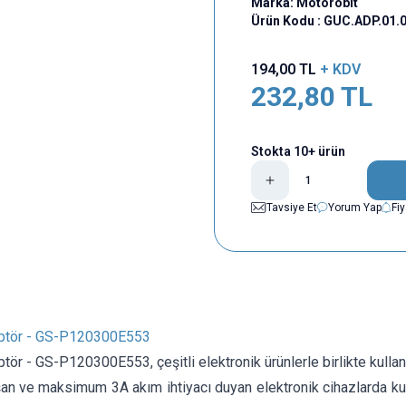
Marka:
Motorobit
Ürün Kodu :
GUC.ADP.01.
194,00
TL
+ KDV
232,80
TL
Stokta 10+ ürün
Tavsiye Et
Yorum Yap
Fi
ptör - GS-P120300E553
ptör - GS-P120300E553,
çeşitli elektronik ürünlerle birlikte kull
şan ve maksimum 3A akım ihtiyacı duyan elektronik cihazlarda kulla