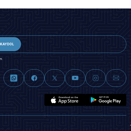
KAYDOL
m.