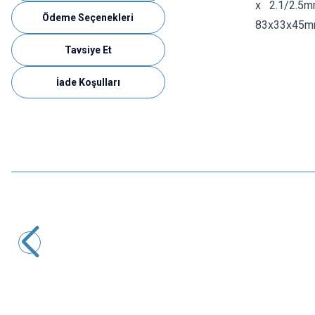
x 2.1/2.5m
Ödeme Seçenekleri
83x33x45mm
Tavsiye Et
İade Koşulları
Motorobit
ZY-009 3-24V 5A Ayarlı Adaptör - 5.5x2.5mm Çıkışlı
654,75
TL + KDV
SEPETE EKLE