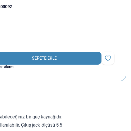
000092
SEPETE EKLE
Favoriye Ekle
yat Alarmı
anabileceğiniz bir güç kaynağıdır.
nılabilir. Çıkış jack ölçüsü 5.5