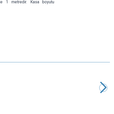
kte 1 metredir. Kasa boyutu
Motorobit
ZY-009 3-24V 3A Ayarlı Adaptör - 5.5x2.5mm Çıkışlı
412,25
TL + KDV
SEPETE EKLE