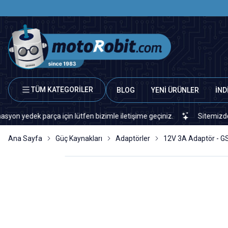
TÜM KATEGORİLER
BLOG
YENİ ÜRÜNLER
İND
ek parça için lütfen bizimle iletişime geçiniz.
Sitemizde veya pi
Ana Sayfa
Güç Kaynakları
Adaptörler
12V 3A Adaptör - 