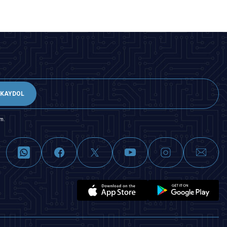
KAYDOL
m.