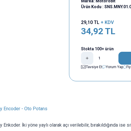
Marka:
Motorobit
Ürün Kodu :
SNS.MNY.01.
29,10
TL
+ KDV
34,92
TL
Stokta 100+ ürün
Tavsiye Et
Yorum Yap
Fi
 Encoder - Oto Potans
y Enkoder.
İki yöne yaylı olarak açı verilebilir, bırakıldığında ise