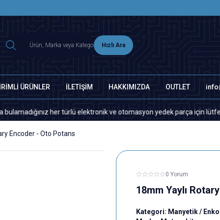
2500 TL ÜZERİ MNG-DHL KARGO ÜCRETSİZ
Hızlı Ara
İRİMLİ ÜRÜNLER
İLETİŞİM
HAKKIMIZDA
OUTLET
inf
ığınız her türlü elektronik ve otomasyon yedek parça için lütfen biziml
ry Encoder - Oto Potans
0 Yorum
18mm Yaylı Rotary
Kategori:
Manyetik / Enk