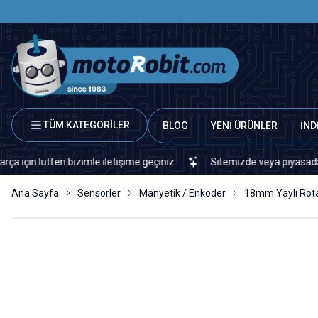
TÜM KATEGORİLER
BLOG
YENİ ÜRÜNLER
İND
lütfen bizimle iletişime geçiniz.
Sitemizde veya piyasada bulamad
Ana Sayfa
Sensörler
Manyetik / Enkoder
18mm Yaylı Rota