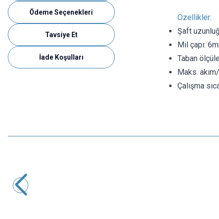
Ödeme Seçenekleri
Özellikler:
Şaft uzunlu
Tavsiye Et
Mil çapı: 6
İade Koşulları
Taban ölçül
Maks. akım/
Çalışma sıca
Motorobit
AS5600 Manyetik İndüksiyon Açısı Ölçüm Sensörü
121,25
TL + KDV
Tükendi