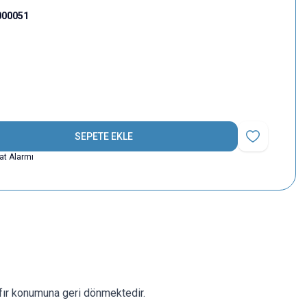
000051
SEPETE EKLE
Favoriye Ekle
yat Alarmı
 sıfır konumuna geri dönmektedir.