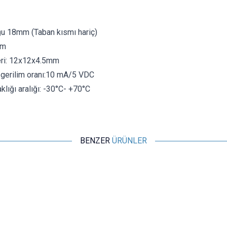
ğu 18mm (Taban kısmı hariç)
mm
eri: 12x12x4.5mm
gerilim oranı:10 mA/5 VDC
klığı aralığı: -30°C- +70°C
BENZER
ÜRÜNLER
Motorobit
11H Enkoder - Mouse Scroll Enkoderi
12,13
TL + KDV
Tükendi