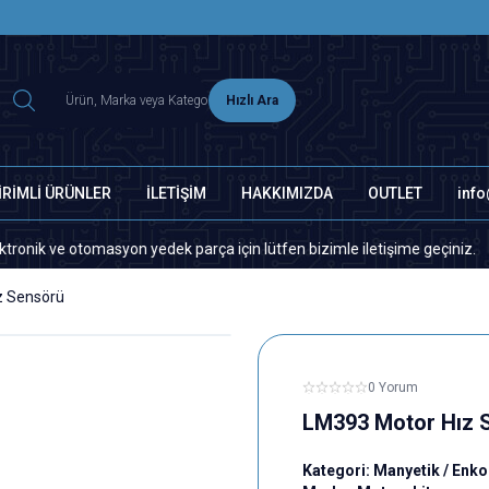
2500 TL ÜZERİ MNG-DHL KARGO ÜCRETSİZ
Hızlı Ara
İRİMLİ ÜRÜNLER
İLETİŞİM
HAKKIMIZDA
OUTLET
inf
ve otomasyon yedek parça için lütfen bizimle iletişime geçiniz.
S
z Sensörü
0 Yorum
LM393 Motor Hız 
Kategori:
Manyetik / Enk