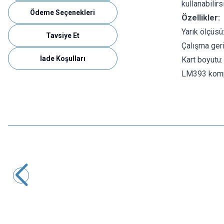
kullanabilirs
Ödeme Seçenekleri
Özellikler:
Yarık ölçüs
Tavsiye Et
Çalışma geri
İade Koşulları
Kart boyutu
LM393 kompa
Motorobit
AS5600 Manyetik İndüksiyon Açısı Ölçüm Sensörü
121,25
TL + KDV
Tükendi