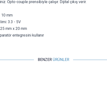
iniz. Opto-couple prensibiyle çalışır. Dijital çıkış verir.
ü: 10 mm
limi: 3.3 - 5V
: 25 mm x 20 mm
ratör entegresini kullanır
BENZER
ÜRÜNLER
Motorobit
11H Enkoder - Mouse Scroll Enkoderi
12,13
TL + KDV
Tükendi