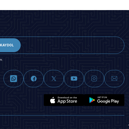
KAYDOL
m.