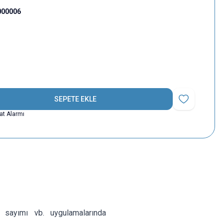
000006
SEPETE EKLE
Favoriye Ekle
yat Alarmı
 sayımı vb. uygulamalarında