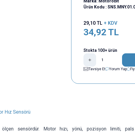
Marka:
Motorobit
Ürün Kodu :
SNS.MNY.01.
29,10
TL
+ KDV
34,92
TL
Stokta 100+ ürün
Tavsiye Et
Yorum Yap
Fi
r Hız Sensörü
 ölçen sensördür. Motor hızı, yönü, pozisyon limiti, pals