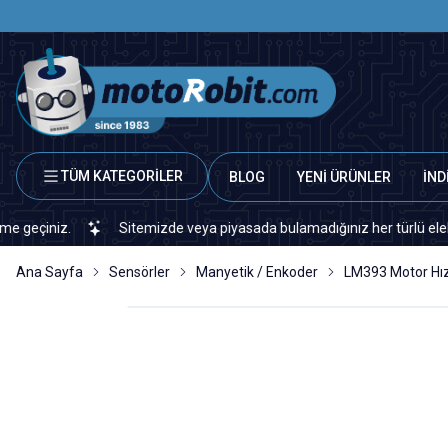
TÜM KATEGORİLER
BLOG
YENİ ÜRÜNLER
İND
niz.
Sitemizde veya piyasada bulamadığınız her türlü elektronik 
Ana Sayfa
Sensörler
Manyetik / Enkoder
LM393 Motor Hı