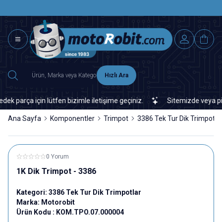
SAAT 15.0
2500 TL ÜZERİ MNG-DHL KARGO ÜCRETSİZ
Hızlı Ara
rça için lütfen bizimle iletişime geçiniz.
Sitemizde veya piyasa
Ana Sayfa
Komponentler
Trimpot
3386 Tek Tur Dik Trimpotla
0 Yorum
1K Dik Trimpot - 3386
Kategori:
3386 Tek Tur Dik Trimpotlar
Marka:
Motorobit
Ürün Kodu :
KOM.TPO.07.000004