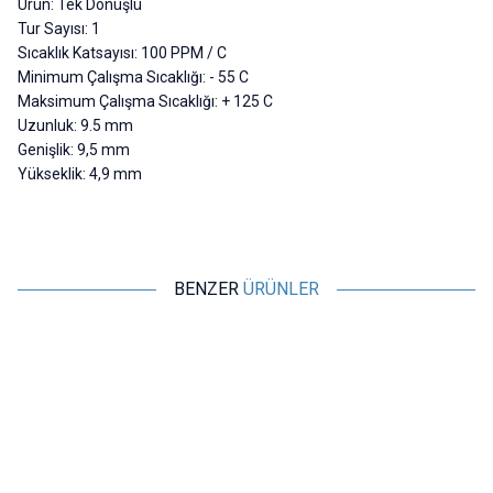
Ürün: Tek Dönüşlü
Tur Sayısı: 1
Sıcaklık Katsayısı: 100 PPM / C
Minimum Çalışma Sıcaklığı: - 55 C
Maksimum Çalışma Sıcaklığı: + 125 C
Uzunluk: 9.5 mm
Genişlik: 9,5 mm
Yükseklik: 4,9 mm
BENZER
ÜRÜNLER
Motorobit
Motorobit
10K Dik Trimpot - 3386
100K Dik Trimpot - 3386
12,13
TL + KDV
12,13
TL + KDV
SEPETE EKLE
SEPETE EKLE