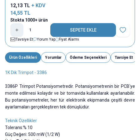
12,13
TL
+ KDV
14,55
TL
Stokta 1000+ ürün
SEPETE EKLE
Favoriye E
Tavsiye Et
Yorum Yap
Fiyat Alarmı
Ürün Özellikleri
Yorumlar
Ödeme Seçenekleri
Tavsiye Et
1K Dik Trimpot - 3386
3386P Trimpot Potansiyometredir. Potansiyometrenin bir PCB'ye
monte edilmesi kolaydır ve bir tornavida kullanılarak ayarlanabilir.
Bu potansiyometreler, her tür elektronik ekipmanda çeşitli devre
ayarlamaları gerçekleştiren tek dönüşlüdür.
Teknik Özellikler
Tolerans:% 10
Güç Değeri: 500 mW (1/2 W)