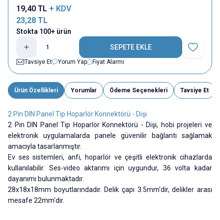
19,40
TL
+ KDV
23,28
TL
Stokta 100+ ürün
SEPETE EKLE
Favoriye E
Tavsiye Et
Yorum Yap
Fiyat Alarmı
Ürün Özellikleri
Yorumlar
Ödeme Seçenekleri
Tavsiye Et
2 Pin DIN Panel Tip Hoparlör Konnektörü - Dişi
2 Pin DIN Panel Tip Hoparlör Konnektörü - Dişi, hobi projeleri ve
elektronik uygulamalarda panele güvenilir bağlantı sağlamak
amacıyla tasarlanmıştır.
Ev ses sistemleri, anfi, hoparlör ve çeşitli elektronik cihazlarda
kullanılabilir. Ses-video aktarımı için uygundur, 36 volta kadar
dayanımı bulunmaktadır.
28x18x18mm boyutlarındadır. Delik çapı 3.5mm'dir, delikler arası
mesafe 22mm'dir.