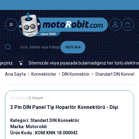
SAAT 15.0
2500 TL ÜZERİ MNG-DHL KARGO ÜCRETSİZ
Hızlı Ara
niz.
Sitemizde veya piyasada bulamadığınız her türlü elektronik v
Ana Sayfa
Konnektörler
DIN Konnektör
Standart DIN Konnekt
0 Yorum
2 Pin DIN Panel Tip Hoparlör Konnektörü - Dişi
Kategori:
Standart DIN Konnektör
Marka:
Motorobit
Ürün Kodu :
KOM.KNN.18.000042