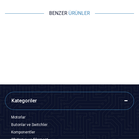
BENZER
ÜRÜNLER
Motorobit
Motorobit
8 Pin Erkek DIN Konnektör
5 Pin Erkek DIN Konnektör
24,74
TL + KDV
21,83
TL + KDV
SEPETE EKLE
SEPETE EKLE
Kategoriler
Motorlar
Butonlar ve Switchler
Komponentler