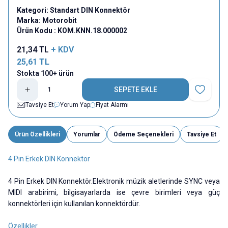
Kategori:
Standart DIN Konnektör
Marka:
Motorobit
Ürün Kodu :
KOM.KNN.18.000002
21,34
TL
+ KDV
25,61
TL
Stokta 100+ ürün
SEPETE EKLE
Favoriye E
Tavsiye Et
Yorum Yap
Fiyat Alarmı
Ürün Özellikleri
Yorumlar
Ödeme Seçenekleri
Tavsiye Et
4 Pin Erkek DIN Konnektör
4 Pin Erkek DIN Konnektör.Elektronik müzik aletlerinde SYNC veya
MIDI arabirimi, bilgisayarlarda ise çevre birimleri veya güç
konnektörleri için kullanılan konnektördür.
Özellikler