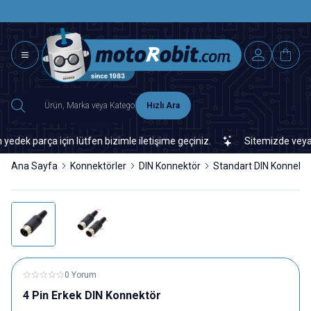
SAAT 15.0
2500 TL ÜZERİ MNG-DHL KARGO ÜCRETSİZ
Hızlı Ara
 parça için lütfen bizimle iletişime geçiniz.
Sitemizde veya piya
Ana Sayfa
Konnektörler
DIN Konnektör
Standart DIN Konnekt
0 Yorum
4 Pin Erkek DIN Konnektör