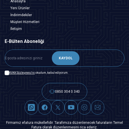
Anasayfa
Yeni Ürünler
İndirimdekiler
Müşteri Hizmetleri
İletişim
E-Bülten Aboneliği
KAYDOL
KVKK Sözleşmesi'ni
okudum, kabul ediyorum.
0850 304 0 340
Firmamız efatura mükellefidir. Tarafımıza düzenlenecek faturaların Temel
Fatura olarak düzenlenmesini rica ederiz.