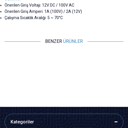
Önerilen Giriş Voltajı: 12V DC / 100V AC
Önerilen Giriş Amperi: 1A (100V) / 2A (12V)
Çalışma Sıcaklık Aralığı: 5 ~ 70°C
BENZER
ÜRÜNLER
Motorobit
Motorobit
8 Pin Erkek DIN Konnektör
5 Pin Erkek DIN Konnektör
24,74
TL + KDV
21,83
TL + KDV
SEPETE EKLE
SEPETE EKLE
Kategoriler