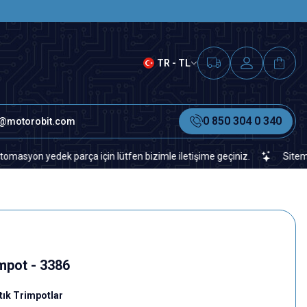
SAAT 15.00'A KADAR VERİLEN S
TR - TL
0 850 304 0 340
o@motorobit.com
 yedek parça için lütfen bizimle iletişime geçiniz.
Sitemizde vey
mpot - 3386
tık Trimpotlar