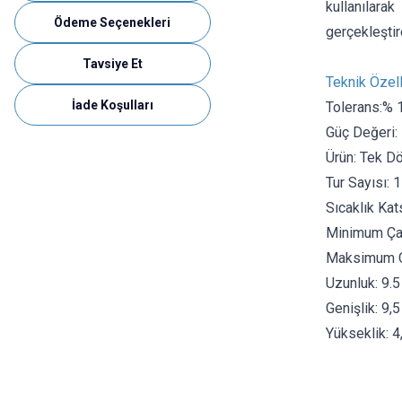
kullanılarak
Ödeme Seçenekleri
gerçekleştir
Tavsiye Et
Teknik Özell
İade Koşulları
Tolerans:% 
Güç Değeri:
Ürün: Tek D
Tur Sayısı: 1
Sıcaklık Ka
Minimum Çal
Maksimum Ça
Uzunluk: 9.
Genişlik: 9,
Yükseklik: 