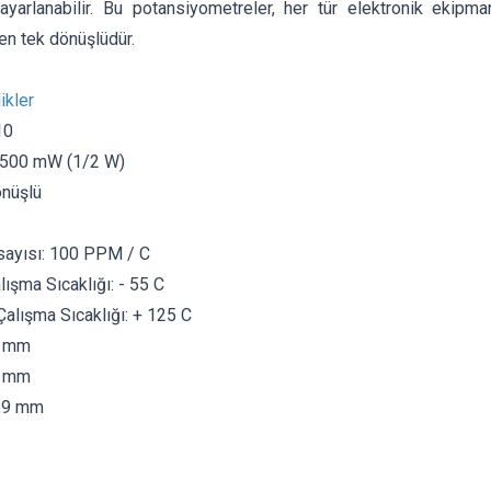
 ayarlanabilir. Bu potansiyometreler, her tür elektronik ekipma
en tek dönüşlüdür.
ikler
10
 500 mW (1/2 W)
önüşlü
tsayısı: 100 PPM / C
ışma Sıcaklığı: - 55 C
lışma Sıcaklığı: + 125 C
5 mm
5 mm
4,9 mm