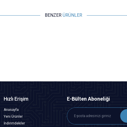
BENZER
ÜRÜNLER
Motorobit
20K Yatık Trimpot - 3386
8,25
TL + KDV
SEPETE EKLE
Hızlı Erişim
E-Bülten Aboneliği
Anasayfa
Yeni Ürünler
İndirimdekiler