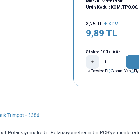
Marka:
Motorobit
Ürün Kodu :
KOM.TPO.06.
8,25
TL
+ KDV
9,89
TL
Stokta 100+ ürün
Tavsiye Et
Yorum Yap
Fi
tık Trimpot - 3386
ot Potansiyometredir. Potansiyometrenin bir PCB'ye monte edil