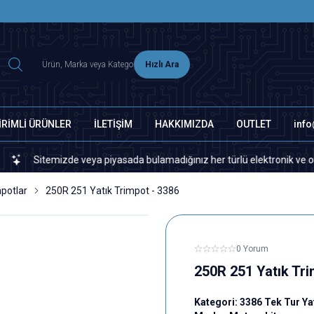
2500 TL ÜZERİ MNG-DHL KARGO ÜCRETSİZ
Hızlı Ara
İRİMLİ ÜRÜNLER
İLETİŞİM
HAKKIMIZDA
OUTLET
inf
Sitemizde veya piyasada bulamadığınız her türlü elektronik ve otomasyon
mpotlar
250R 251 Yatık Trimpot - 3386
0 Yorum
250R 251 Yatık Tri
Kategori:
3386 Tek Tur Ya