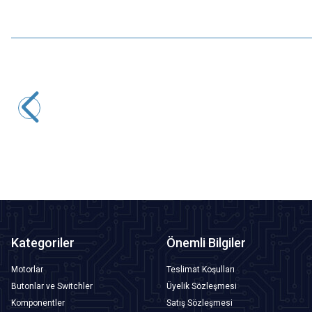
Motorobit
10K Yatık Trimpot - 3386
8,25
TL + KDV
SEPETE EKLE
Kategoriler
Önemli Bilgiler
Motorlar
Teslimat Koşulları
Butonlar ve Switchler
Üyelik Sözleşmesi
Komponentler
Satış Sözleşmesi