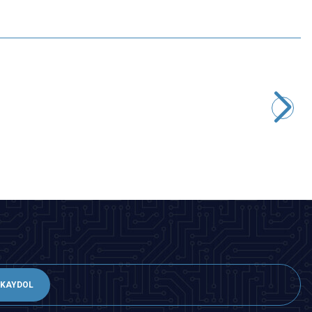
Motorobit
100K Yatık Trimpot - 3386
8,25
TL + KDV
SEPETE EKLE
KAYDOL