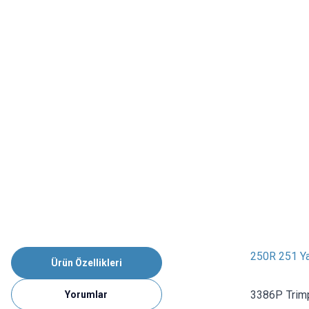
250R 251 Ya
Ürün Özellikleri
3386P Trimp
Yorumlar