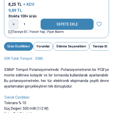
8,25
TL
+ KDV
9,89
TL
Stokta 100+ ürün
SEPETE EKLE
Favoriye E
Tavsiye Et
Yorum Yap
Fiyat Alarmı
Ürün Özellikleri
Yorumlar
Ödeme Seçenekleri
Tavsiye Et
50K Yatık Trimpot - 3386
3386P Trimpot Potansiyometredir. Potansiyometrenin bir PCB'ye
monte edilmesi kolaydır ve bir tornavida kullanılarak ayarlanabilir.
Bu potansiyometreler, her tür elektronik ekipmanda çeşitli devre
ayarlamaları gerçekleştiren tek dönüşlüdür.
Teknik Özellikler
Tolerans:% 10
Güç Değeri: 500 mW (1/2 W)