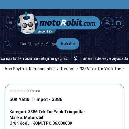
SAAT 15.0
2500 TL ÜZERİ MNG-DHL KARGO ÜCRETSİZ
Hızlı Ara
n lütfen bizimle iletişime geçiniz.
Sitemizde veya piyasada bulam
Ana Sayfa
Komponentler
Trimpot
3386 Tek Tur Yatık Trimpot
0 Yorum
50K Yatık Trimpot - 3386
Kategori:
3386 Tek Tur Yatık Trimpotlar
Marka:
Motorobit
Ürün Kodu :
KOM.TPO.06.000009