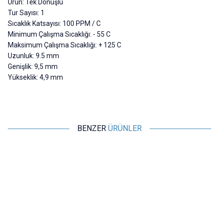
Ürün: Tek Dönüşlü
Tur Sayısı: 1
Sıcaklık Katsayısı: 100 PPM / C
Minimum Çalışma Sıcaklığı: - 55 C
Maksimum Çalışma Sıcaklığı: + 125 C
Uzunluk: 9.5 mm
Genişlik: 9,5 mm
Yükseklik: 4,9 mm
BENZER
ÜRÜNLER
Motorobit
Motorobit
10K Yatık Trimpot - 3386
20K Yatık Trimpot - 3386
8,25
TL + KDV
8,25
TL + KDV
SEPETE EKLE
SEPETE EKLE