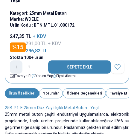
Yeşil
Kategori:
25mm Metal Buton
Marka:
WDELE
Ürün Kodu :
BTN.MTL.01.000172
247,35
TL
+ KDV
291,00
TL + KDV
%
15
296,82
TL
Stokta 100+ ürün
SEPETE EKLE
Favoriye E
Tavsiye Et
Yorum Yap
Fiyat Alarmı
Ürün Özellikleri
Yorumlar
Ödeme Seçenekleri
Tavsiye Et
25B-P1-E 25mm Düz Yaylı Işıklı Metal Buton - Yeşil
25mm metal buton çeşitli endüstriyel uygulamalarda, elektronik
projelerinde, toplu üretim projelerinde kullanabileceğiniz IP66 su
geçirmezliğe sahip bir üründür. Paslanmaz çelikten imal edilmiştir.
Ürün sızdırmazlık contası ile birlikte gönderilmektedir.