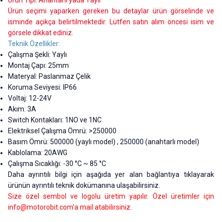
Ürün Tipi: Anahtarlı yada Yaylı
Ürün seçimi yaparken gereken bu detaylar ürün görselinde ve
isminde açıkça belirtilmektedir. Lütfen satın alım öncesi isim ve
görsele dikkat ediniz.
Teknik Özellikler:
Çalışma Şekli: Yaylı
Montaj Çapı: 25mm
Materyal: Paslanmaz Çelik
Koruma Seviyesi: IP66
Voltaj: 12-24V
Akım: 3A
Switch Kontakları: 1NO ve 1NC
Elektriksel Çalışma Ömrü: >250000
Basım Ömrü: 500000 (yaylı model) , 250000 (anahtarlı model)
Kablolama: 20AWG
Çalışma Sıcaklığı: -30 °C ~ 85 °C
Daha ayrıntılı bilgi için aşağıda yer alan bağlantıya tıklayarak
ürünün ayrıntılı teknik dokümanına ulaşabilirsiniz.
Size özel sembol ve logolu üretim yapılır. Özel üretimler için
info@motorobit.com
'a mail atabilirsiniz.