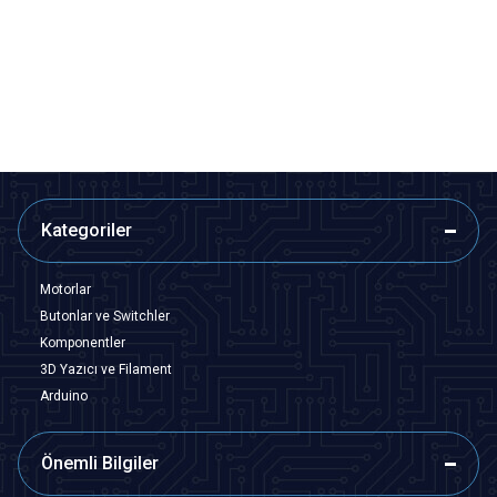
Buton - Kırmızı
Yeşil
291,00
TL + KDV
291,00
TL + KDV
247,35
TL + KDV
247,35
TL + KDV
SEPETE EKLE
SEPETE EKLE
Kategoriler
Motorlar
Butonlar ve Switchler
Komponentler
3D Yazıcı ve Filament
Arduino
Önemli Bilgiler