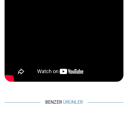
BENZER
ÜRÜNLER
WDELE
WDELE
%
15
%
15
%
WD25B-P1Z-EC 25mm Düz
WD25B-P1Z-E 25mm Düz
Anahtarlı Işıklı Power Metal
Anahtarlı Işıklı Metal Buton -