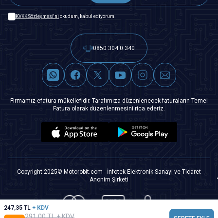
KVKK Sözleşmesi'ni
okudum, kabul ediyorum.
0850 304 0 340
Firmamız efatura mükellefidir. Tarafımıza düzenlenecek faturaların Temel
Fatura olarak düzenlenmesini rica ederiz.
Copyright 2025© Motorobit.com - İnfotek Elektronik Sanayi ve Ticaret
Anonim Şirketi
247,35
TL
+ KDV
291,00
TL + KDV