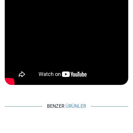
BENZER
ÜRÜNLER
WDELE
WDELE
%
15
%
15
%
WD25B-P1Z-EC 25mm Düz
WD25B-P1Z-E 25mm Düz
Anahtarlı Işıklı Power Metal
Anahtarlı Işıklı Metal Buton -