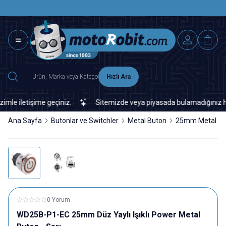
SAAT 15.0
2500 TL ÜZERİ MNG-DHL KARGO ÜCRETSİZ
Hızlı Ara
letişime geçiniz.
Sitemizde veya piyasada bulamadığınız her türlü
Ana Sayfa
Butonlar ve Switchler
Metal Buton
25mm Metal Bu
0 Yorum
WD25B-P1-EC 25mm Düz Yaylı Işıklı Power Metal