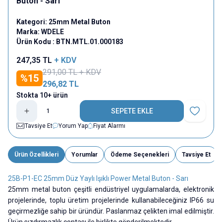
Buton - Sarı
Kategori:
25mm Metal Buton
Marka:
WDELE
Ürün Kodu :
BTN.MTL.01.000183
247,35
TL
+ KDV
291,00
TL + KDV
%
15
296,82
TL
Stokta 10+ ürün
SEPETE EKLE
Favoriye E
Tavsiye Et
Yorum Yap
Fiyat Alarmı
Ürün Özellikleri
Yorumlar
Ödeme Seçenekleri
Tavsiye Et
25B-P1-EC 25mm Düz Yaylı Işıklı Power Metal Buton - Sarı
25mm metal buton çeşitli endüstriyel uygulamalarda, elektronik
projelerinde, toplu üretim projelerinde kullanabileceğiniz IP66 su
geçirmezliğe sahip bir üründür. Paslanmaz çelikten imal edilmiştir.
Ürün sızdırmazlık contası ile birlikte gönderilmektedir.