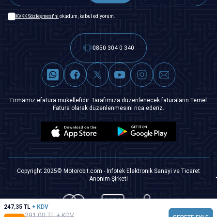
KVKK Sözleşmesi'ni
okudum, kabul ediyorum.
0850 304 0 340
Firmamız efatura mükellefidir. Tarafımıza düzenlenecek faturaların Temel
Fatura olarak düzenlenmesini rica ederiz.
Copyright 2025© Motorobit.com - İnfotek Elektronik Sanayi ve Ticaret
Anonim Şirketi
247,35
TL
+ KDV
291,00
TL + KDV