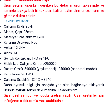
Ürün Tipi: Anahtarlı yada Yaylı
Ürün seçimi yaparken gereken bu detaylar ürün görselinde ve
isminde açıkça belirtilmektedir. Lütfen satın alım öncesi isim ve
görsele dikkat ediniz.
Teknik Özellikler:
Çalışma Şekli: Yaylı
Montaj Çapı: 25mm
Materyal: Paslanmaz Çelik
Koruma Seviyesi: IP66
Voltaj: 12-24V
Akım: 3A
Switch Kontakları: 1NO ve 1NC
Elektriksel Çalışma Ömrü: >250000
Basım Ömrü: 500000 (yaylı model) , 250000 (anahtarlı model)
Kablolama: 20AWG
Çalışma Sıcaklığı: -30 °C ~ 85 °C
Daha ayrıntılı bilgi için aşağıda yer alan bağlantıya tıklayarak
ürünün ayrıntılı teknik dokümanına ulaşabilirsiniz.
Size özel sembol ve logolu üretim yapılır. Özel üretimler için
info@motorobit.com
'a mail atabilirsiniz.