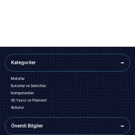
Buton - Kırmızı
Yeşil
291,00
TL + KDV
291,00
TL + KDV
247,35
TL + KDV
247,35
TL + KDV
SEPETE EKLE
SEPETE EKLE
Kategoriler
Motorlar
Butonlar ve Switchler
Komponentler
3D Yazıcı ve Filament
Arduino
Önemli Bilgiler