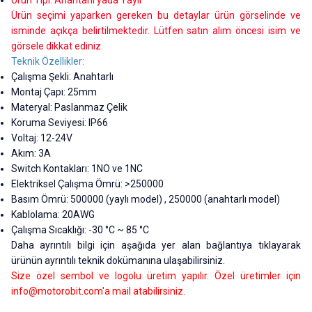
Ürün Tipi: Anahtarlı yada Yaylı
Ürün seçimi yaparken gereken bu detaylar ürün görselinde ve
isminde açıkça belirtilmektedir. Lütfen satın alım öncesi isim ve
görsele dikkat ediniz.
Teknik Özellikler:
Çalışma Şekli: Anahtarlı
Montaj Çapı: 25mm
Materyal: Paslanmaz Çelik
Koruma Seviyesi: IP66
Voltaj: 12-24V
Akım: 3A
Switch Kontakları: 1NO ve 1NC
Elektriksel Çalışma Ömrü: >250000
Basım Ömrü: 500000 (yaylı model) , 250000 (anahtarlı model)
Kablolama: 20AWG
Çalışma Sıcaklığı: -30 °C ~ 85 °C
Daha ayrıntılı bilgi için aşağıda yer alan bağlantıya tıklayarak
ürünün ayrıntılı teknik dokümanına ulaşabilirsiniz.
Size özel sembol ve logolu üretim yapılır. Özel üretimler için
info@motorobit.com
'a mail atabilirsiniz.