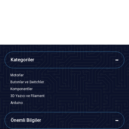
Buton - Kırmızı
Yeşil
291,00
TL + KDV
291,00
TL + KDV
247,35
TL + KDV
247,35
TL + KDV
SEPETE EKLE
SEPETE EKLE
Kategoriler
Motorlar
Butonlar ve Switchler
Komponentler
3D Yazıcı ve Filament
Arduino
Önemli Bilgiler