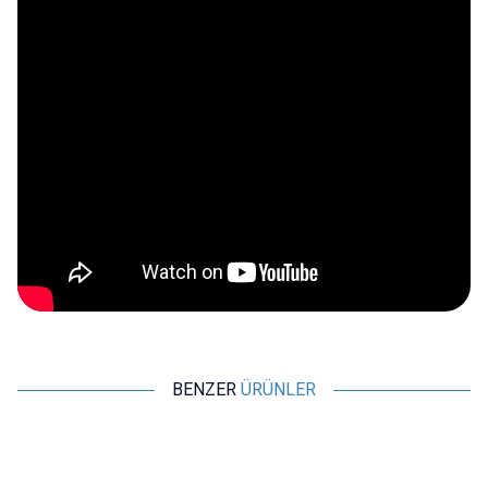
BENZER
ÜRÜNLER
WDELE
WDELE
%
15
%
15
%
WD25B-P1Z-EC 25mm Düz
WD25B-P1Z-E 25mm Düz
Anahtarlı Işıklı Power Metal
Anahtarlı Işıklı Metal Buton -