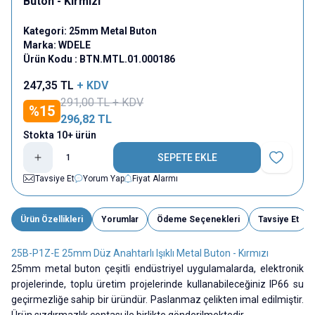
Buton - Kırmızı
Kategori:
25mm Metal Buton
Marka:
WDELE
Ürün Kodu :
BTN.MTL.01.000186
247,35
TL
+ KDV
291,00
TL + KDV
%
15
296,82
TL
Stokta 10+ ürün
SEPETE EKLE
Favoriye E
Tavsiye Et
Yorum Yap
Fiyat Alarmı
Ürün Özellikleri
Yorumlar
Ödeme Seçenekleri
Tavsiye Et
25B-P1Z-E 25mm Düz Anahtarlı Işıklı Metal Buton - Kırmızı
25mm metal buton çeşitli endüstriyel uygulamalarda, elektronik
projelerinde, toplu üretim projelerinde kullanabileceğiniz IP66 su
geçirmezliğe sahip bir üründür. Paslanmaz çelikten imal edilmiştir.
Ürün sızdırmazlık contası ile birlikte gönderilmektedir.