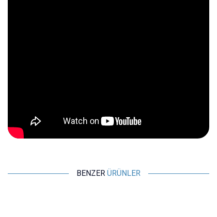
BENZER
ÜRÜNLER
WDELE
WDELE
%
15
%
15
%
WD25B-P1Z-EC 25mm Düz
WD25B-P1Z-E 25mm Düz
Anahtarlı Işıklı Power Metal
Anahtarlı Işıklı Metal Buton -