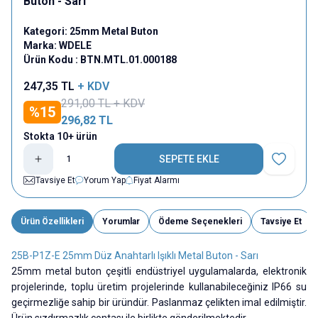
Buton - Sarı
Kategori:
25mm Metal Buton
Marka:
WDELE
Ürün Kodu :
BTN.MTL.01.000188
247,35
TL
+ KDV
291,00
TL + KDV
%
15
296,82
TL
Stokta 10+ ürün
SEPETE EKLE
Favoriye E
Tavsiye Et
Yorum Yap
Fiyat Alarmı
Ürün Özellikleri
Yorumlar
Ödeme Seçenekleri
Tavsiye Et
25B-P1Z-E 25mm Düz Anahtarlı Işıklı Metal Buton - Sarı
25mm metal buton çeşitli endüstriyel uygulamalarda, elektronik
projelerinde, toplu üretim projelerinde kullanabileceğiniz IP66 su
geçirmezliğe sahip bir üründür. Paslanmaz çelikten imal edilmiştir.
Ürün sızdırmazlık contası ile birlikte gönderilmektedir.