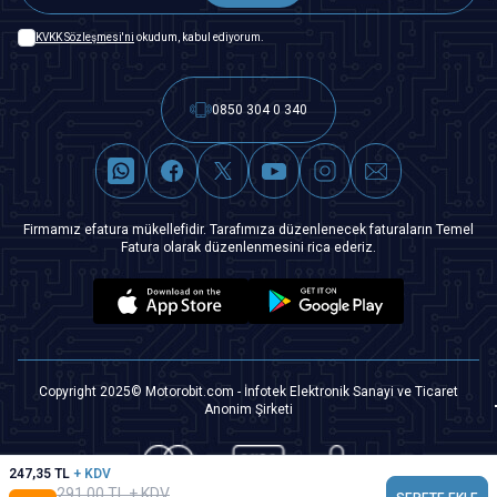
KVKK Sözleşmesi'ni
okudum, kabul ediyorum.
0850 304 0 340
Firmamız efatura mükellefidir. Tarafımıza düzenlenecek faturaların Temel
Fatura olarak düzenlenmesini rica ederiz.
Copyright 2025© Motorobit.com - İnfotek Elektronik Sanayi ve Ticaret
Anonim Şirketi
247,35
TL
+ KDV
291,00
TL + KDV