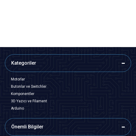
Buton - Kırmızı
Yeşil
291,00
TL + KDV
291,00
TL + KDV
247,35
TL + KDV
247,35
TL + KDV
SEPETE EKLE
SEPETE EKLE
Kategoriler
Motorlar
Butonlar ve Switchler
Komponentler
3D Yazıcı ve Filament
Arduino
Önemli Bilgiler