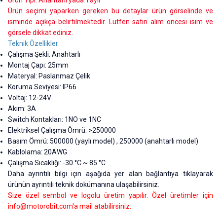
Ürün Tipi: Anahtarlı yada Yaylı
Ürün seçimi yaparken gereken bu detaylar ürün görselinde ve
isminde açıkça belirtilmektedir. Lütfen satın alım öncesi isim ve
görsele dikkat ediniz.
Teknik Özellikler:
Çalışma Şekli: Anahtarlı
Montaj Çapı: 25mm
Materyal: Paslanmaz Çelik
Koruma Seviyesi: IP66
Voltaj: 12-24V
Akım: 3A
Switch Kontakları: 1NO ve 1NC
Elektriksel Çalışma Ömrü: >250000
Basım Ömrü: 500000 (yaylı model) , 250000 (anahtarlı model)
Kablolama: 20AWG
Çalışma Sıcaklığı: -30 °C ~ 85 °C
Daha ayrıntılı bilgi için aşağıda yer alan bağlantıya tıklayarak
ürünün ayrıntılı teknik dokümanına ulaşabilirsiniz.
Size özel sembol ve logolu üretim yapılır. Özel üretimler için
info@motorobit.com
'a mail atabilirsiniz.