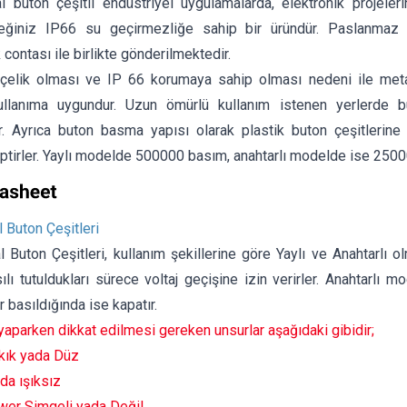
buton çeşitli endüstriyel uygulamalarda, elektronik projeleri
ceğiniz IP66 su geçirmezliğe sahip bir üründür. Paslanmaz ç
 contası ile birlikte gönderilmektedir.
elik olması ve IP 66 korumaya sahip olması nedeni ile meta
lanıma uygundur. Uzun ömürlü kullanım istenen yerlerde bu 
r. Ayrıca buton basma yapısı olarak plastik buton çeşitlerin
ptirler. Yaylı modelde 500000 basım, anahtarlı modelde ise 250
Buton Çeşitleri
uton Çeşitleri, kullanım şekillerine göre Yaylı ve Anahtarlı olma
ılı tutuldukları sürece voltaj geçişine izin verirler. Anahtarlı m
ar basıldığında ise kapatır.
 yaparken dikkat edilmesi gereken unsurlar aşağıdaki gibidir;
ıkık yada Düz
ada ışıksız
ower Simgeli yada Değil