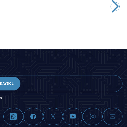
291,00
TL + KDV
247,35
TL + KDV
SEPETE EKLE
KAYDOL
m.