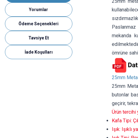
25mm metal 
kullanabile
Yorumlar
sızdırmazlık
Ödeme Seçenekleri
Paslanmaz ç
mekanda kul
Tavsiye Et
edilmektedi
İade Koşulları
ömrüne sahi
25mm Metal 
25mm Metal B
butonlar bas
geçirir, tekr
Ürün tercihi
Kafa Tipi: Ç
Işık: Işıklı y
Işık Tipi: P