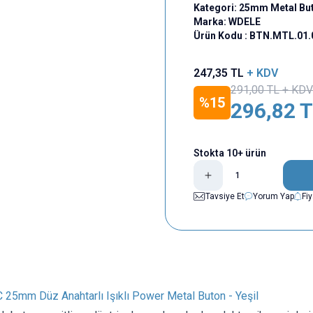
Kategori:
25mm Metal Bu
Marka:
WDELE
Ürün Kodu :
BTN.MTL.01.
247,35
TL
+ KDV
291,00
TL + KDV
%
15
296,82
T
Stokta 10+ ürün
Tavsiye Et
Yorum Yap
Fi
25mm Düz Anahtarlı Işıklı Power Metal Buton - Yeşil