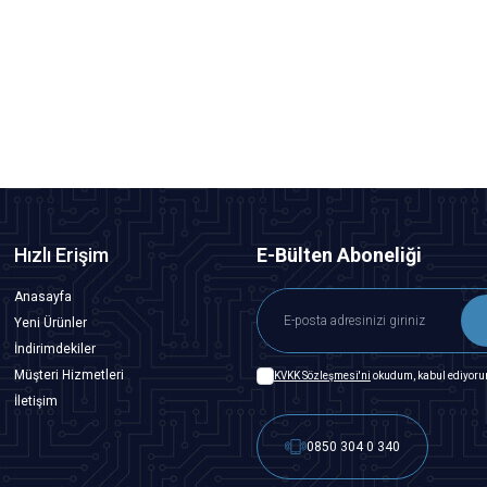
291,00
TL + KDV
247,35
TL + KDV
SEPETE EKLE
Hızlı Erişim
E-Bülten Aboneliği
Anasayfa
Yeni Ürünler
İndirimdekiler
Müşteri Hizmetleri
KVKK Sözleşmesi'ni
okudum, kabul ediyoru
İletişim
0850 304 0 340