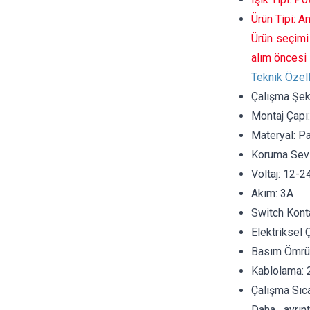
Ürün Tipi: An
Ürün seçimi 
alım öncesi 
Teknik Özell
Çalışma Şekl
Montaj Çap
Materyal: P
Koruma Sevi
Voltaj: 12-2
Akım: 3A
Switch Kont
Elektriksel
Basım Ömrü:
Kablolama:
Çalışma Sıca
Daha ayrınt