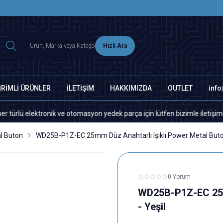
2500 TL ÜZERİ MNG-DHL KARGO ÜCRETSİZ
Hızlı Ara
İRİMLİ ÜRÜNLER
İLETİŞİM
HAKKIMIZDA
OUTLET
inf
nik ve otomasyon yedek parça için lütfen bizimle iletişime geçiniz.
l Buton
WD25B-P1Z-EC 25mm Düz Anahtarlı Işıklı Power Metal Buton
0 Yorum
WD25B-P1Z-EC 25mm
- Yeşil