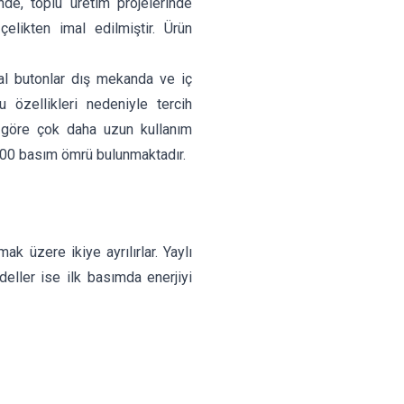
nde, toplu üretim projelerinde
elikten imal edilmiştir. Ürün
l butonlar dış mekanda ve iç
özellikleri nedeniyle tercih
e göre çok daha uzun kullanım
000 basım ömrü bulunmaktadır.
k üzere ikiye ayrılırlar. Yaylı
odeller ise ilk basımda enerjiyi