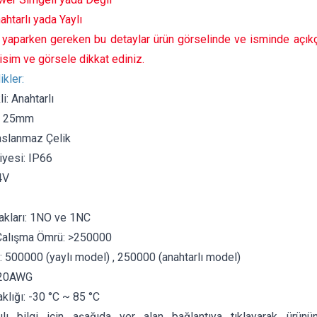
ahtarlı yada Yaylı
yaparken gereken bu detaylar ürün görselinde ve isminde açıkça 
isim ve görsele dikkat ediniz.
ikler:
i: Anahtarlı
ı: 25mm
aslanmaz Çelik
yesi: IP66
4V
akları: 1NO ve 1NC
 Çalışma Ömrü: >250000
 500000 (yaylı model) , 250000 (anahtarlı model)
 20AWG
klığı: -30 °C ~ 85 °C
ılı bilgi için aşağıda yer alan bağlantıya tıklayarak ürünü