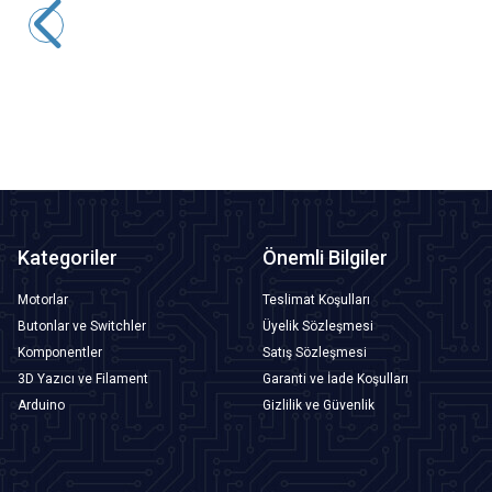
Buton - Kırmızı
291,00
TL + KDV
247,35
TL + KDV
SEPETE EKLE
Kategoriler
Önemli Bilgiler
Motorlar
Teslimat Koşulları
Butonlar ve Switchler
Üyelik Sözleşmesi
Komponentler
Satış Sözleşmesi
3D Yazıcı ve Filament
Garanti ve İade Koşulları
Arduino
Gizlilik ve Güvenlik