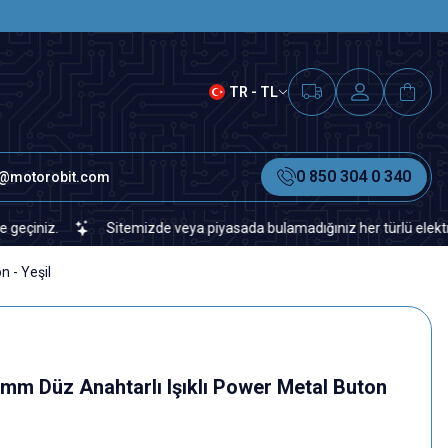
SAAT 15.00'A KADAR VERİLEN S
TR - TL
0 850 304 0 340
o@motorobit.com
Sitemizde veya piyasada bulamadığınız her türlü elektronik ve otomas
 - Yeşil
 Düz Anahtarlı Işıklı Power Metal Buton