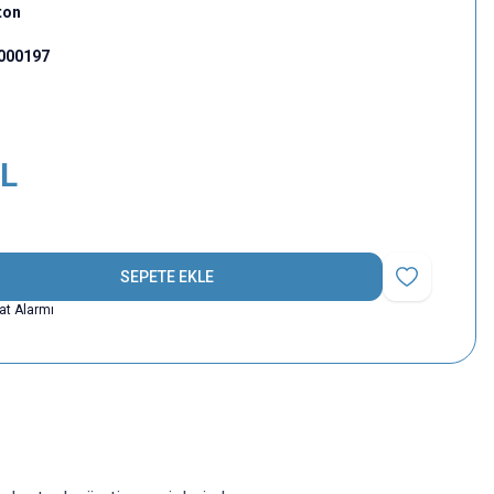
ton
000197
L
SEPETE EKLE
Favoriye Ekle
yat Alarmı