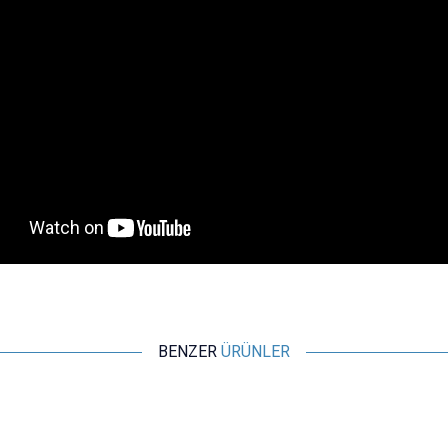
BENZER
ÜRÜNLER
%
15
WDELE
WD25B-P1Z-E 25mm Düz Anahtarlı Işıklı Metal Buton - Yeşil