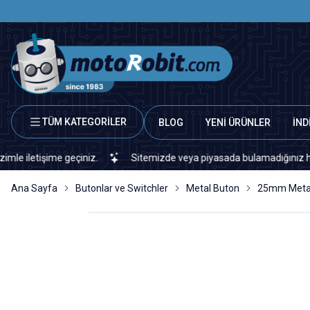
TÜM KATEGORİLER
BLOG
YENİ ÜRÜNLER
İND
 geçiniz.
Sitemizde veya piyasada bulamadığınız her türlü elektro
Ana Sayfa
Butonlar ve Switchler
Metal Buton
25mm Meta