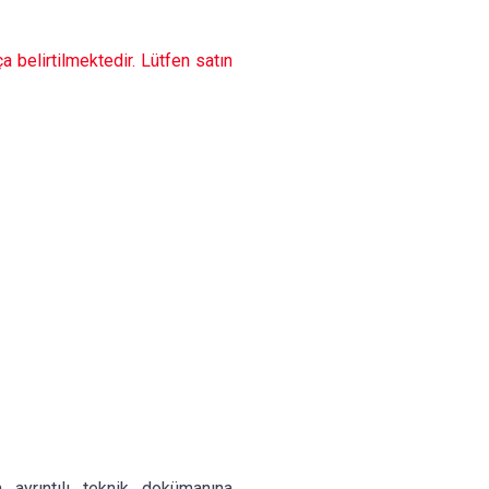
belirtilmektedir. Lütfen satın
n ayrıntılı teknik dokümanına