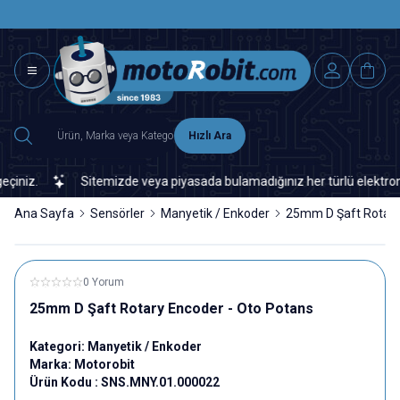
SAAT 15.0
2500 TL ÜZERİ MNG-DHL KARGO ÜCRETSİZ
Hızlı Ara
iz.
Sitemizde veya piyasada bulamadığınız her türlü elektronik v
Ana Sayfa
Sensörler
Manyetik / Enkoder
25mm D Şaft Rotary
0 Yorum
25mm D Şaft Rotary Encoder - Oto Potans
Kategori:
Manyetik / Enkoder
Marka:
Motorobit
Ürün Kodu :
SNS.MNY.01.000022