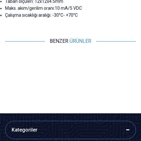
Taban ölçüleri: 12x12x4.5mm
Maks. akım/gerilim oranı:10 mA/5 VDC
Çalışma sıcaklığı aralığı: -30°C- +70°C
BENZER
ÜRÜNLER
Motorobit
Motorobit
AS5600 Manyetik İndüksiyon
11H Enkoder - Mouse Scroll
Açısı Ölçüm Sensörü
Enkoderi
121,25
TL + KDV
12,13
TL + KDV
Tükendi
Tükendi
Kategoriler