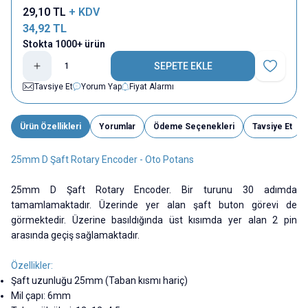
29,10
TL
+ KDV
34,92
TL
Stokta 1000+ ürün
SEPETE EKLE
Favoriye E
Tavsiye Et
Yorum Yap
Fiyat Alarmı
Ürün Özellikleri
Yorumlar
Ödeme Seçenekleri
Tavsiye Et
25mm D Şaft Rotary Encoder - Oto Potans
25mm D Şaft Rotary Encoder. Bir turunu 30 adımda
tamamlamaktadır. Üzerinde yer alan şaft buton görevi de
görmektedir. Üzerine basıldığında üst kısımda yer alan 2 pin
arasında geçiş sağlamaktadır.
Özellikler:
Şaft uzunluğu 25mm (Taban kısmı hariç)
Mil çapı: 6mm