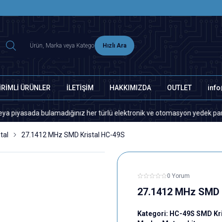
2500 TL ÜZERİ MNG-DHL KARGO ÜCRETSİZ
Hızlı Ara
İRİMLİ ÜRÜNLER
İLETİŞİM
HAKKIMIZDA
OUTLET
inf
ada bulamadığınız her türlü elektronik ve otomasyon yedek parça için lü
tal
27.1412 MHz SMD Kristal HC-49S
0 Yorum
27.1412 MHz SMD 
Kategori:
HC-49S SMD Kri