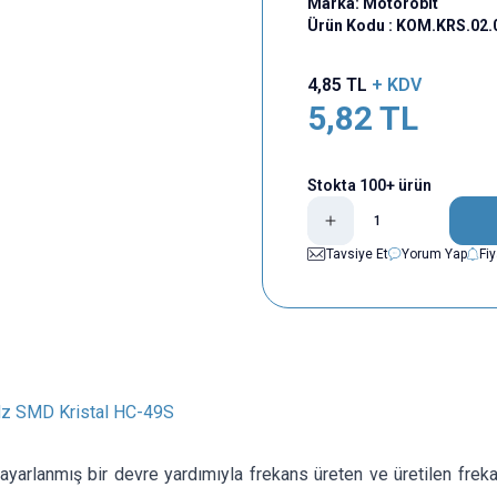
Marka:
Motorobit
Ürün Kodu :
KOM.KRS.02.
4,85
TL
+ KDV
5,82
TL
Stokta 100+ ürün
Tavsiye Et
Yorum Yap
Fi
z SMD Kristal HC-49S
, ayarlanmış bir devre yardımıyla frekans üreten ve üretilen frek