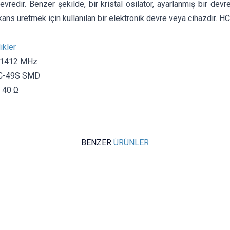
devredir. Benzer şekilde, bir kristal osilatör, ayarlanmış bir devre
ekans üretmek için kullanılan bir elektronik devre veya cihazdır. 
ikler
7.1412 MHz
 HC-49S SMD
 40 Ω
BENZER
ÜRÜNLER
Motorobit
8.000 MHz SMD Kristal HC-49S
4,85
TL + KDV
SEPETE EKLE