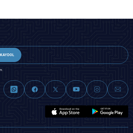
KAYDOL
m.