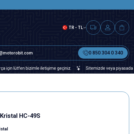
SAAT 15.00'A KADAR VERİLEN S
TR - TL
0 850 304 0 340
o@motorobit.com
tfen bizimle iletişime geçiniz.
Sitemizde veya piyasada bulamadığ
Kristal HC-49S
stal