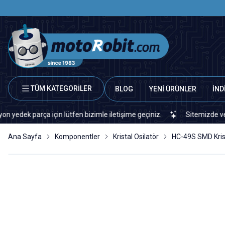
TÜM KATEGORİLER
BLOG
YENİ ÜRÜNLER
İND
parça için lütfen bizimle iletişime geçiniz.
Sitemizde veya piyas
Ana Sayfa
Komponentler
Kristal Osilatör
HC-49S SMD Kris