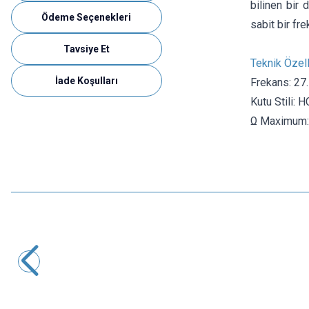
bilinen bir 
Ödeme Seçenekleri
sabit bir fr
Tavsiye Et
Teknik Özell
İade Koşulları
Frekans: 2
Kutu Stili:
Ω Maximum:
Motorobit
16.000 MHz SMD Kristal HC-49S
4,85
TL + KDV
SEPETE EKLE