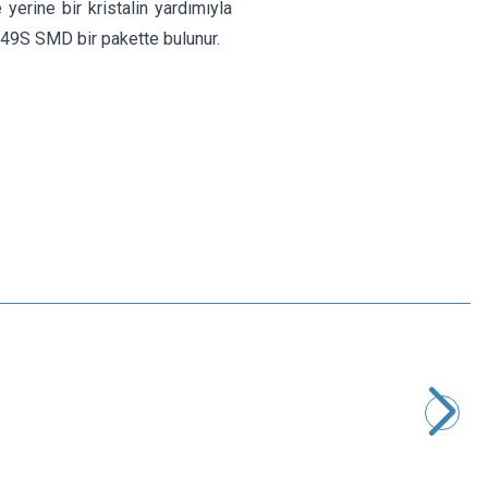
 yerine bir kristalin yardımıyla
HC49S SMD bir pakette bulunur.
Motorobit
20.000 MHz SMD Kristal HC-49S
4,85
TL + KDV
SEPETE EKLE