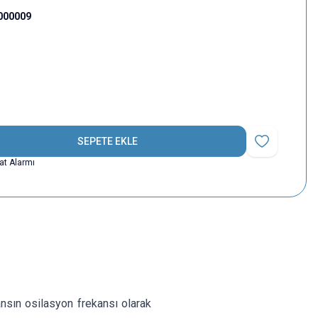
000009
SEPETE EKLE
Favoriye Ekle
yat Alarmı
ansın osilasyon frekansı olarak