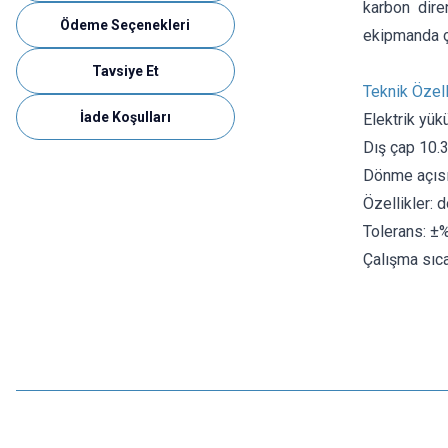
karbon dire
Ödeme Seçenekleri
ekipmanda çe
Tavsiye Et
Teknik Özell
İade Koşulları
Elektrik yük
Dış çap 10.
Dönme açısı
Özellikler: 
Tolerans: ±
Çalışma sıcak