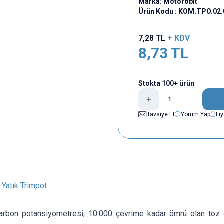
Marka:
Motorobit
Ürün Kodu :
KOM.TPO.02.
7,28
TL
+ KDV
8,73
TL
Stokta 100+ ürün
Tavsiye Et
Yorum Yap
Fi
 Yatık Trimpot
arbon potansiyometresi, 10.000 çevrime kadar ömrü olan toz 