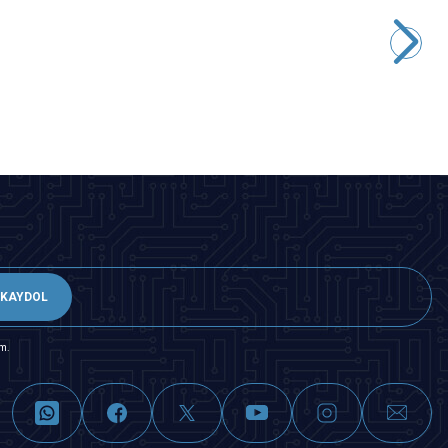
Motorobit
100K Yatık Trimpot
7,28
TL + KDV
SEPETE EKLE
KAYDOL
m.