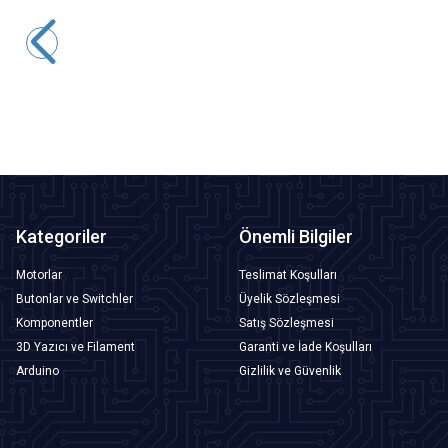
Motorobit
10K Yatık Trimpot
7,28
TL + KDV
SEPETE EKLE
Kategoriler
Önemli Bilgiler
Motorlar
Teslimat Koşulları
Butonlar ve Switchler
Üyelik Sözleşmesi
Komponentler
Satış Sözleşmesi
3D Yazıcı ve Filament
Garanti ve İade Koşulları
Arduino
Gizlilik ve Güvenlik