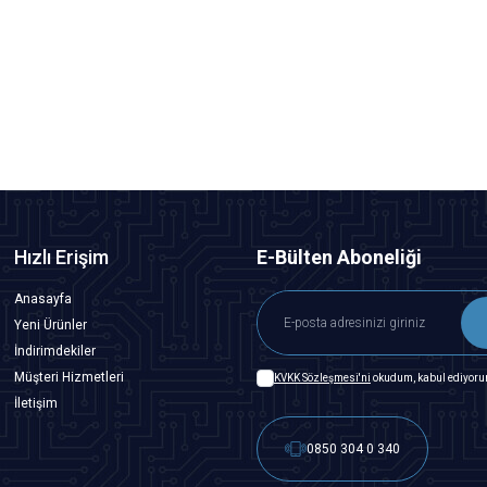
Motorobit
500K Yatık Trimpot
7,28
TL + KDV
SEPETE EKLE
Hızlı Erişim
E-Bülten Aboneliği
Anasayfa
Yeni Ürünler
İndirimdekiler
Müşteri Hizmetleri
KVKK Sözleşmesi'ni
okudum, kabul ediyoru
İletişim
0850 304 0 340