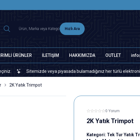
2500 TL ÜZERİ MNG-DHL KARGO ÜCRETSİZ
Hızlı Ara
İRİMLİ ÜRÜNLER
İLETİŞİM
HAKKIMIZDA
OUTLET
inf
Sitemizde veya piyasada bulamadığınız her türlü elektronik ve oto
r
2K Yatık Trimpot
0 Yorum
2K Yatık Trimpot
Kategori:
Tek Tur Yatık T