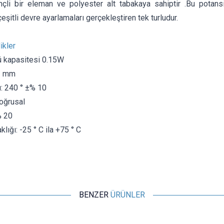
nçli bir eleman ve polyester alt tabakaya sahiptir .Bu potansi
şitli devre ayarlamaları gerçekleştiren tek turludur.
ikler
ü kapasitesi 0.15W
3 mm
: 240 ° ±% 10
doğrusal
% 20
lığı: -25 ° C ila +75 ° C
BENZER
ÜRÜNLER