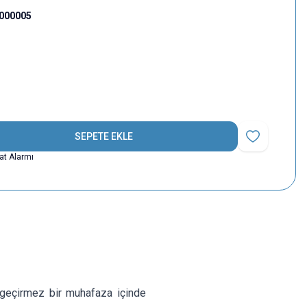
000005
SEPETE EKLE
Favoriye Ekle
yat Alarmı
geçirmez bir muhafaza içinde