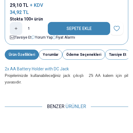
29,10
TL
+ KDV
34,92
TL
Stokta 100+ ürün
SEPETE EKLE
Favoriye E
Tavsiye Et
Yorum Yap
Fiyat Alarmı
Ürün Özellikleri
Yorumlar
Ödeme Seçenekleri
Tavsiye Et
2x AA Battery Holder with DC Jack
Projelerinizde kullanabileceğiniz jack çıkışlı
2'li AA kalem için pil
yuvasıdır.
BENZER
ÜRÜNLER
Motorobit
Motorobit
2'li AAA Küçük Kalem Pil için Pil
2'li AA Pil Yuvası
Yuvası