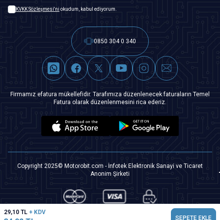
KVKK Sözleşmesi'ni
okudum, kabul ediyorum.
0850 304 0 340
Firmamız efatura mükellefidir. Tarafımıza düzenlenecek faturaların Temel
Fatura olarak düzenlenmesini rica ederiz.
Copyright 2025© Motorobit.com - İnfotek Elektronik Sanayi ve Ticaret
Anonim Şirketi
29,10
TL
+ KDV
SEPETE EKLE