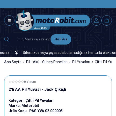
SAAT 15.0
2500 TL ÜZERİ MNG-DHL KARGO ÜCRETSİZ
Hızlı Ara
iz.
Sitemizde veya piyasada bulamadığınız her türlü elektronik ve
Ana Sayfa
Pil - Akü - Güneş Panelleri
Pil Yuvaları
Çiftli Pil Yuva
0 Yorum
2'li AA Pil Yuvası - Jack Çıkışlı
Kategori:
Çiftli Pil Yuvaları
Marka:
Motorobit
Ürün Kodu :
PAG.YVA.02.000005