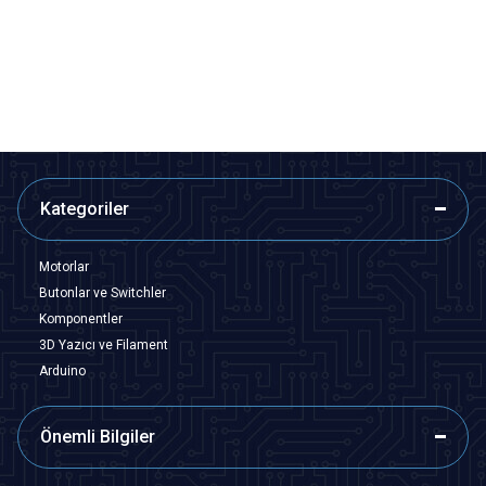
7,76
TL + KDV
9,70
TL + KDV
SEPETE EKLE
SEPETE EKLE
Kategoriler
Motorlar
Butonlar ve Switchler
Komponentler
3D Yazıcı ve Filament
Arduino
Önemli Bilgiler