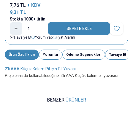
7,76
TL
+ KDV
9,31
TL
Stokta 1000+ ürün
SEPETE EKLE
Favoriye E
Tavsiye Et
Yorum Yap
Fiyat Alarmı
Ürün Özellikleri
Yorumlar
Ödeme Seçenekleri
Tavsiye Et
2'li AAA Küçük Kalem Pil için Pil Yuvası
Projelerinizde kullanabileceğiniz 2'li AAA Küçük kalem pil yuvasıdır.
BENZER
ÜRÜNLER
Motorobit
Motorobit
2'li AAA Küçük Kalem Pil için Pil
2'li AA Pil Yuvası
Yuvası