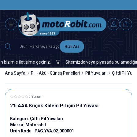
SAAT 15.0
2500 TL ÜZERİ MNG-DHL KARGO ÜCRETSİZ
Hızlı Ara
imle iletişime geçiniz.
Sitemizde veya piyasada bulamadığınız her
Ana Sayfa
Pil - Akü - Güneş Panelleri
Pil Yuvaları
Çiftli Pil Yuva
0 Yorum
2'li AAA Küçük Kalem Pil için Pil Yuvası
Kategori:
Çiftli Pil Yuvaları
Marka:
Motorobit
Ürün Kodu :
PAG.YVA.02.000001