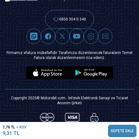
0850 304 0 340
Firmamız efatura mükellefidir. Tarafımıza düzenlenecek faturaların Temel
Fatura olarak düzenlenmesini rica ederiz.
Copyright 2025© Motorobit.com - İnfotek Elektronik Sanayi ve Ticaret
Anonim Şirketi
7,76
TL
+ KDV
SEPETE EKLE
9,31
TL