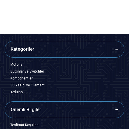
7,76
TL + KDV
9,70
TL + KDV
SEPETE EKLE
SEPETE EKLE
Kategoriler
Motorlar
Butonlar ve Switchler
Komponentler
3D Yazıcı ve Filament
Arduino
Önemli Bilgiler
Teslimat Koşulları