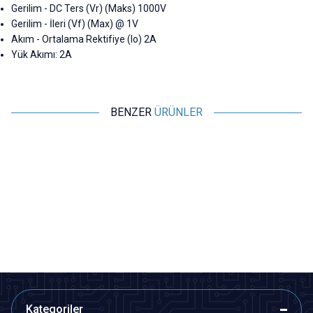
Gerilim - DC Ters (Vr) (Maks) 1000V
Gerilim - İleri (Vf) (Max) @ 1V
Akım - Ortalama Rektifiye (Io) 2A
Yük Akımı: 2A
BENZER
ÜRÜNLER
Motorobit
Motorobit
SQL50A 50A 1200V Alüminyum
KBPC5010 - 50A 1000V Masa
3 Fazlı Köprü Diyot
Tip Köprü Diyot
169,75
TL + KDV
43,65
TL + KDV
SEPETE EKLE
SEPETE EKLE
Kategoriler