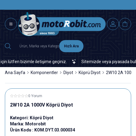
SAAT 15.0
2500 TL ÜZERİ MNG-DHL KARGO ÜCRETSİZ
Hızlı Ara
ütfen bizimle iletişime geçiniz.
Sitemizde veya piyasada bulamadı
Ana Sayfa
Komponentler
Diyot
Köprü Diyot
2W10 2A 1000V 
0 Yorum
2W10 2A 1000V Köprü Diyot
Kategori:
Köprü Diyot
Marka:
Motorobit
Ürün Kodu :
KOM.DYT.03.000034