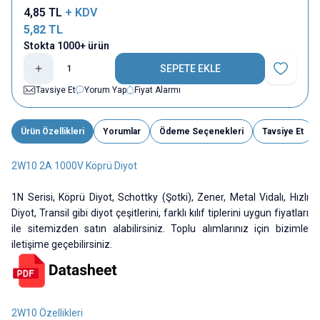
4,85
TL
+ KDV
5,82
TL
Stokta 1000+ ürün
SEPETE EKLE
Favoriye E
Tavsiye Et
Yorum Yap
Fiyat Alarmı
Ürün Özellikleri
Yorumlar
Ödeme Seçenekleri
Tavsiye Et
2W10 2A 1000V Köprü Diyot
1N Serisi, Köprü Diyot, Schottky (Şotki), Zener, Metal Vidalı, Hızlı
Diyot, Transil gibi diyot çeşitlerini, farklı kılıf tiplerini uygun fiyatları
ile sitemizden satın alabilirsiniz. Toplu alımlarınız için bizimle
iletişime geçebilirsiniz.
2W10 Özellikleri