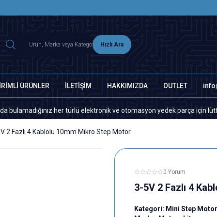
2500 TL ÜZERİ MNG-DHL KARGO ÜCRETSİZ
Hızlı Ara
İRİMLİ ÜRÜNLER
İLETİŞİM
HAKKIMIZDA
OUTLET
inf
adığınız her türlü elektronik ve otomasyon yedek parça için lütfen bizim
V 2 Fazlı 4 Kablolu 10mm Mikro Step Motor
0 Yorum
3-5V 2 Fazlı 4 Ka
Kategori:
Mini Step Moto