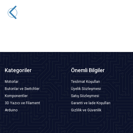
Motorobit
28BYJ-48 Redüktörlü Step Motor ve ULN2003A Sürücü Kartı
133,38
TL + KDV
SEPETE EKLE
Kategoriler
Önemli Bilgiler
Motorlar
Teslimat Koşulları
Butonlar ve Switchler
Üyelik Sözleşmesi
Komponentler
Satış Sözleşmesi
3D Yazıcı ve Filament
Garanti ve İade Koşulları
Arduino
Gizlilik ve Güvenlik