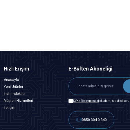
Motorobit
24BYJ48 5V Step Motor
48,50
TL + KDV
SEPETE EKLE
Hızlı Erişim
E-Bülten Aboneliği
Anasayfa
Yeni Ürünler
İndirimdekiler
Müşteri Hizmetleri
KVKK Sözleşmesi'ni
okudum, kabul ediyoru
İletişim
0850 304 0 340