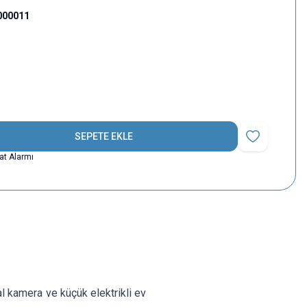
000011
SEPETE EKLE
Favoriye Ekle
yat Alarmı
l kamera ve küçük elektrikli ev