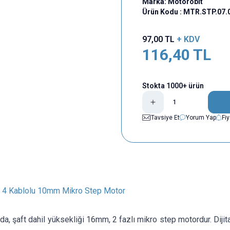
Marka:
Motorobit
Ürün Kodu :
MTR.STP.07.
97,00
TL
+ KDV
116,40
TL
Stokta 1000+ ürün
Tavsiye Et
Yorum Yap
Fi
ı 4 Kablolu 10mm Mikro Step Motor
, şaft dahil yüksekliği 16mm, 2 fazlı mikro step motordur. Dijita