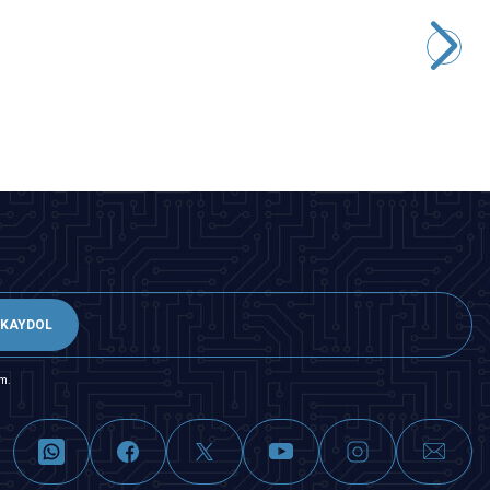
Motorobit
24BYJ 4V Step Motor
48,50
TL + KDV
SEPETE EKLE
KAYDOL
m.