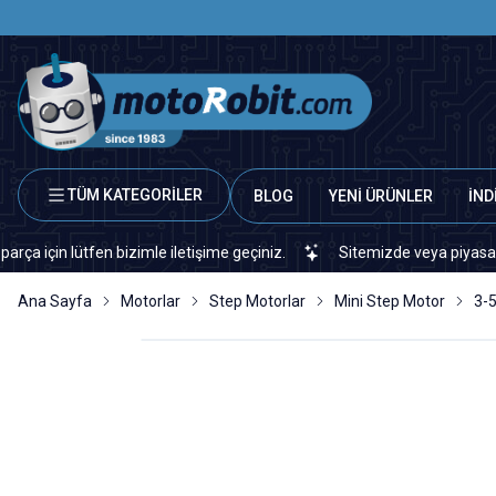
TÜM KATEGORİLER
BLOG
YENİ ÜRÜNLER
İND
n lütfen bizimle iletişime geçiniz.
Sitemizde veya piyasada bulam
Ana Sayfa
Motorlar
Step Motorlar
Mini Step Motor
3-5