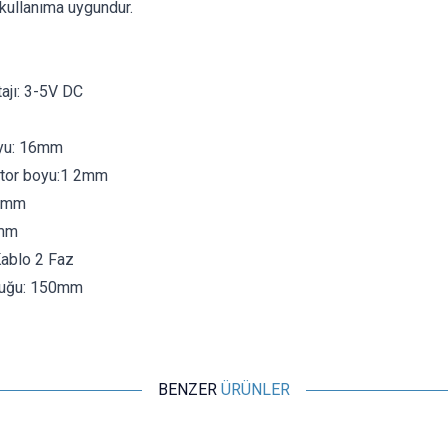
n kullanıma uygundur.
ajı: 3-5V DC
oyu: 16mm
otor boyu:1 2mm
.5mm
3mm
Kablo 2 Faz
luğu: 150mm
BENZER
ÜRÜNLER