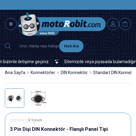
SAAT 15.0
2500 TL ÜZERİ MNG-DHL KARGO ÜCRETSİZ
Hızlı Ara
imle iletişime geçiniz.
Sitemizde veya piyasada bulamadığınız her
Ana Sayfa
Konnektörler
DIN Konnektör
Standart DIN Konnekt
0 Yorum
3 Pin Dişi DIN Konnektör - Flanşlı Panel Tipi