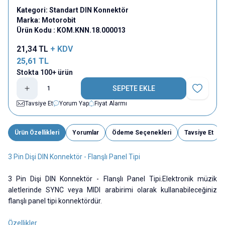
Kategori:
Standart DIN Konnektör
Marka:
Motorobit
Ürün Kodu :
KOM.KNN.18.000013
21,34
TL
+ KDV
25,61
TL
Stokta 100+ ürün
SEPETE EKLE
Favoriye E
Tavsiye Et
Yorum Yap
Fiyat Alarmı
Ürün Özellikleri
Yorumlar
Ödeme Seçenekleri
Tavsiye Et
3 Pin Dişi DIN Konnektör - Flanşlı Panel Tipi
3 Pin Dişi DIN Konnektör - Flanşlı Panel Tipi.Elektronik müzik
aletlerinde SYNC veya MIDI arabirimi olarak kullanabileceğiniz
flanşlı panel tipi konnektördür.
Özellikler