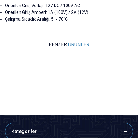
Önerilen Giriş Voltajı: 12V DC / 100V AC
Önerilen Giriş Amperi: 1A (100V) / 2A (12V)
Çalışma Sıcaklık Aralığı: 5 ~ 70°C
BENZER
ÜRÜNLER
Motorobit
Motorobit
8 Pin Erkek DIN Konnektör
5 Pin Erkek DIN Konnektör
24,74
TL + KDV
21,83
TL + KDV
SEPETE EKLE
SEPETE EKLE
Kategoriler