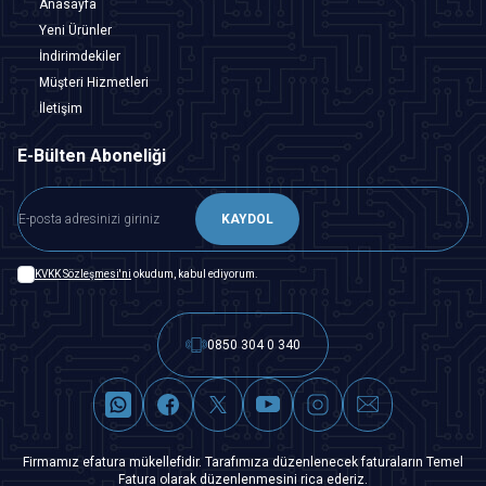
Anasayfa
Yeni Ürünler
İndirimdekiler
Müşteri Hizmetleri
İletişim
E-Bülten Aboneliği
KAYDOL
KVKK Sözleşmesi'ni
okudum, kabul ediyorum.
0850 304 0 340
Firmamız efatura mükellefidir. Tarafımıza düzenlenecek faturaların Temel
Fatura olarak düzenlenmesini rica ederiz.