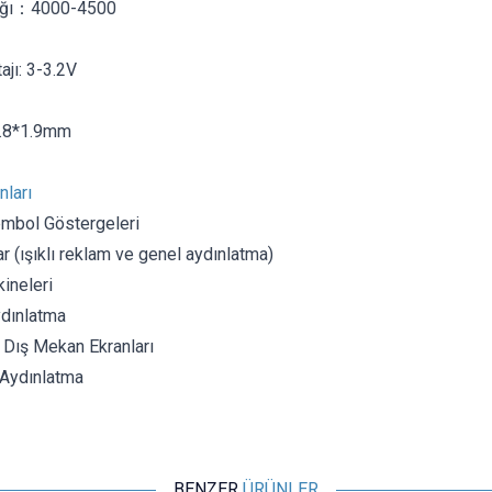
lığı：4000-4500
ajı: 3-3.2V
2.8*1.9mm
nları
embol Göstergeleri
r (ışıklı reklam ve genel aydınlatma)
ineleri
dınlatma
 Dış Mekan Ekranları
 Aydınlatma
BENZER
ÜRÜNLER