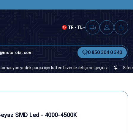
SAAT 15.00'A KADAR VERİLEN S
TR - TL
0 850 304 0 340
o@motorobit.com
 yedek parça için lütfen bizimle iletişime geçiniz.
Sitemizde vey
l Beyaz SMD Led - 4000-4500K