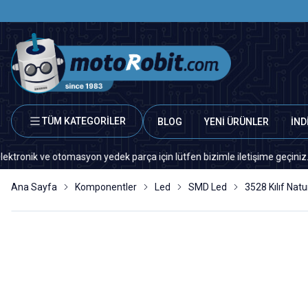
TÜM KATEGORİLER
BLOG
YENİ ÜRÜNLER
İND
 ve otomasyon yedek parça için lütfen bizimle iletişime geçiniz.
Ana Sayfa
Komponentler
Led
SMD Led
3528 Kılıf Na