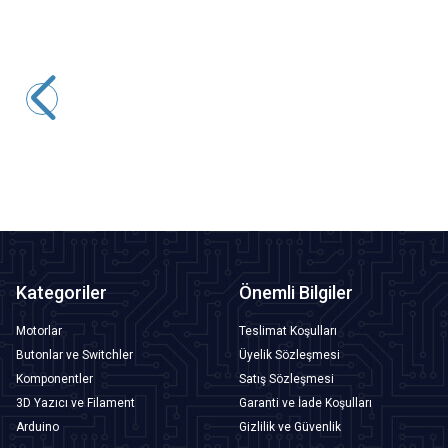
Motorobit
3528 Kılıf Natural Beyaz SMD Led - 4000-4500K
0,49
TL + KDV
SEPETE EKLE
Kategoriler
Önemli Bilgiler
Motorlar
Teslimat Koşulları
Butonlar ve Switchler
Üyelik Sözleşmesi
Komponentler
Satış Sözleşmesi
3D Yazıcı ve Filament
Garanti ve İade Koşulları
Arduino
Gizlilik ve Güvenlik