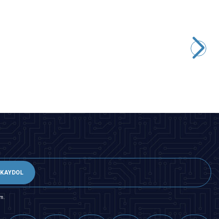
Motorobit
3528 Kılıf Yeşil SMD Led
0,49
TL + KDV
SEPETE EKLE
KAYDOL
m.