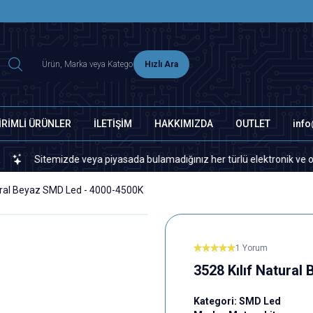
2500 TL ÜZERİ MNG-DHL KARGO ÜCRETSİZ
Hızlı Ara
İRİMLİ ÜRÜNLER
İLETİŞİM
HAKKIMIZDA
OUTLET
inf
Sitemizde veya piyasada bulamadığınız her türlü elektronik ve otomasyon
tural Beyaz SMD Led - 4000-4500K
1 Yorum
3528 Kılıf Natura
Kategori:
SMD Led