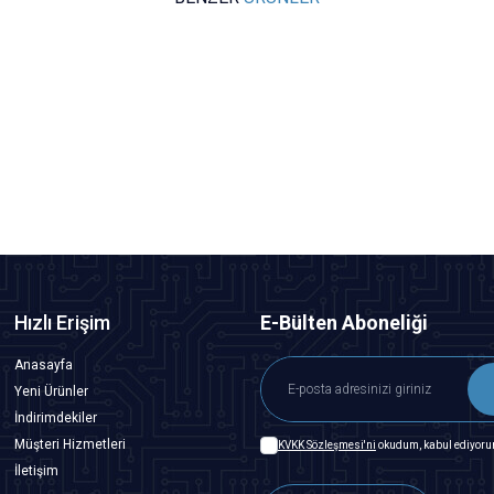
Motorobit
3528 Kılıf Kırmızı SMD Led
0,49
TL + KDV
SEPETE EKLE
Hızlı Erişim
E-Bülten Aboneliği
Anasayfa
Yeni Ürünler
İndirimdekiler
Müşteri Hizmetleri
KVKK Sözleşmesi'ni
okudum, kabul ediyoru
İletişim