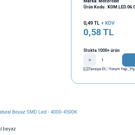
Marka:
Motorobit
Ürün Kodu :
KOM.LED.06.
0,49
TL
+ KDV
0,58
TL
Stokta 1000+ ürün
Tavsiye Et
Yorum Yap
Fi
Natural Beyaz SMD Led - 4000-4500K
al beyaz