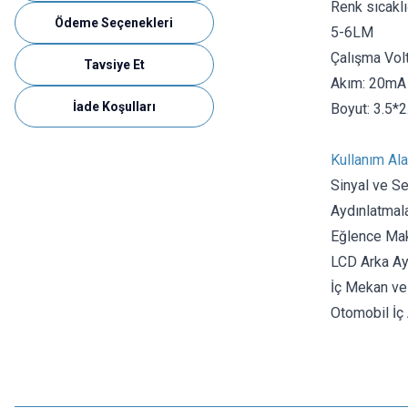
Renk sıcak
Ödeme Seçenekleri
5-6LM
Çalışma Volt
Tavsiye Et
Akım: 20mA
İade Koşulları
Boyut: 3.5*
Kullanım Ala
Sinyal ve S
Aydınlatmala
Eğlence Mak
LCD Arka Ay
İç Mekan ve
Otomobil İç