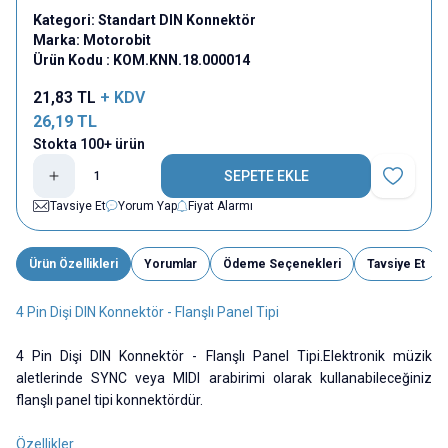
Kategori:
Standart DIN Konnektör
Marka:
Motorobit
Ürün Kodu :
KOM.KNN.18.000014
21,83
TL
+ KDV
26,19
TL
Stokta 100+ ürün
SEPETE EKLE
Favoriye E
Tavsiye Et
Yorum Yap
Fiyat Alarmı
Ürün Özellikleri
Yorumlar
Ödeme Seçenekleri
Tavsiye Et
4 Pin Dişi DIN Konnektör - Flanşlı Panel Tipi
4 Pin Dişi DIN Konnektör - Flanşlı Panel Tipi.Elektronik müzik
aletlerinde SYNC veya MIDI arabirimi olarak kullanabileceğiniz
flanşlı panel tipi konnektördür.
Özellikler