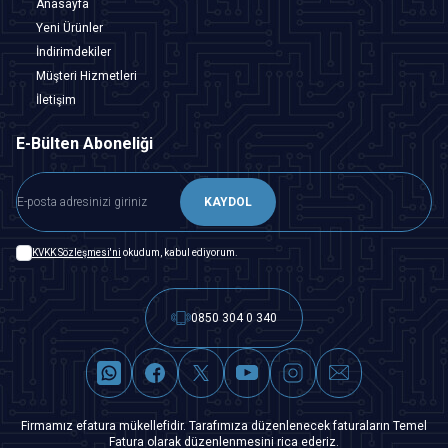
Anasayfa
Yeni Ürünler
İndirimdekiler
Müşteri Hizmetleri
İletişim
E-Bülten Aboneliği
KAYDOL
KVKK Sözleşmesi'ni
okudum, kabul ediyorum.
0850 304 0 340
Firmamız efatura mükellefidir. Tarafımıza düzenlenecek faturaların Temel
Fatura olarak düzenlenmesini rica ederiz.