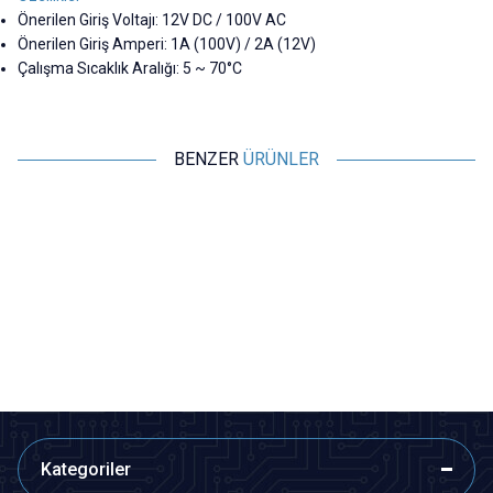
Önerilen Giriş Voltajı: 12V DC / 100V AC
Önerilen Giriş Amperi: 1A (100V) / 2A (12V)
Çalışma Sıcaklık Aralığı: 5 ~ 70°C
BENZER
ÜRÜNLER
Motorobit
Motorobit
8 Pin Erkek DIN Konnektör
5 Pin Erkek DIN Konnektör
24,74
TL + KDV
21,83
TL + KDV
SEPETE EKLE
SEPETE EKLE
Kategoriler