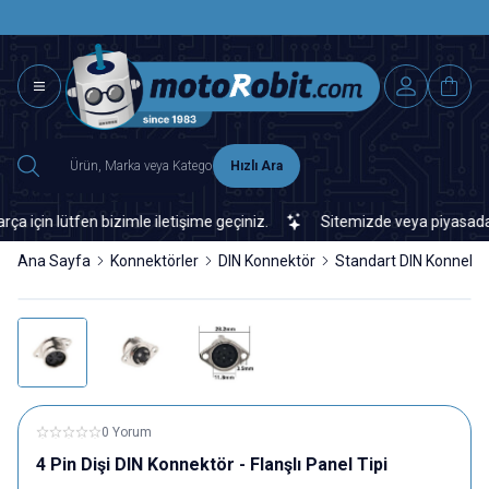
SAAT 15.0
2500 TL ÜZERİ MNG-DHL KARGO ÜCRETSİZ
Hızlı Ara
in lütfen bizimle iletişime geçiniz.
Sitemizde veya piyasada bula
Ana Sayfa
Konnektörler
DIN Konnektör
Standart DIN Konnekt
0 Yorum
4 Pin Dişi DIN Konnektör - Flanşlı Panel Tipi