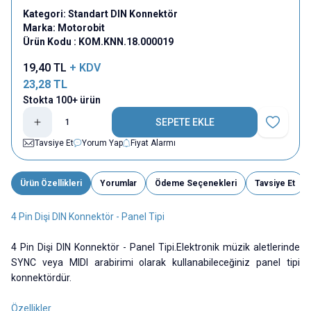
Kategori:
Standart DIN Konnektör
Marka:
Motorobit
Ürün Kodu :
KOM.KNN.18.000019
19,40
TL
+ KDV
23,28
TL
Stokta 100+ ürün
SEPETE EKLE
Favoriye E
Tavsiye Et
Yorum Yap
Fiyat Alarmı
Ürün Özellikleri
Yorumlar
Ödeme Seçenekleri
Tavsiye Et
4 Pin Dişi DIN Konnektör - Panel Tipi
4 Pin Dişi DIN Konnektör - Panel Tipi.Elektronik müzik aletlerinde
SYNC veya MIDI arabirimi olarak kullanabileceğiniz panel tipi
konnektördür.
Özellikler