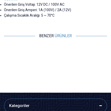
Önerilen Giriş Voltajı: 12V DC / 100V AC
Önerilen Giriş Amperi: 1A (100V) / 2A (12V)
Çalışma Sıcaklık Aralığı: 5 ~ 70°C
BENZER
ÜRÜNLER
Motorobit
Motorobit
8 Pin Erkek DIN Konnektör
5 Pin Erkek DIN Konnektör
24,74
TL + KDV
21,83
TL + KDV
SEPETE EKLE
SEPETE EKLE
Kategoriler