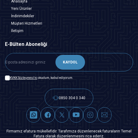
Anasayfa
Yeni Ürünler
İndirimdekiler
Müşteri Hizmetleri
İletişim
E-Bülten Aboneliği
KAYDOL
KVKK Sözleşmesi'ni
okudum, kabul ediyorum.
0850 304 0 340
Firmamız efatura mükellefidir. Tarafımıza düzenlenecek faturaların Temel
Fatura olarak düzenlenmesini rica ederiz.