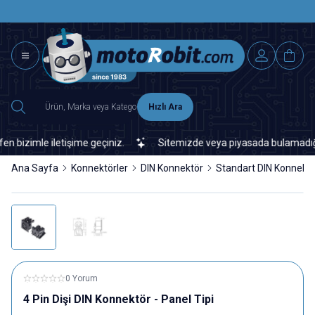
SAAT 15.0
2500 TL ÜZERİ MNG-DHL KARGO ÜCRETSİZ
Hızlı Ara
izimle iletişime geçiniz.
Sitemizde veya piyasada bulamadığınız h
Ana Sayfa
Konnektörler
DIN Konnektör
Standart DIN Konnekt
0 Yorum
4 Pin Dişi DIN Konnektör - Panel Tipi