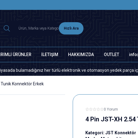
2500 TL ÜZERİ MNG-DHL KARGO ÜCRETSİZ
Hızlı Ara
İRİMLİ ÜRÜNLER
İLETİŞİM
HAKKIMIZDA
OUTLET
inf
ulamadığınız her türlü elektronik ve otomasyon yedek parça için lütfen 
 Tunik Konnektör Erkek
0 Yorum
4 Pin JST-XH 2.54
Kategori:
JST Konnektör