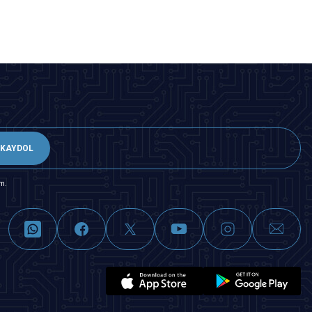
KAYDOL
m.