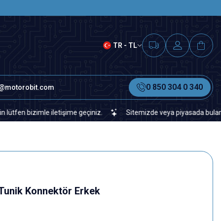
SAAT 15.00'A KADAR VERİLEN S
TR - TL
0 850 304 0 340
o@motorobit.com
bizimle iletişime geçiniz.
Sitemizde veya piyasada bulamadığınız 
 Tunik Konnektör Erkek