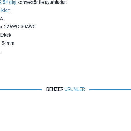
.54 dişi
konnektör ile uyumludur.
ikler:
3A
tu: 22AWG-30AWG
 Erkek
 2.54mm
4
z
BENZER
ÜRÜNLER
Motorobit
4 Pin JST-XH 2.54 Tunik Konnektör Erkek
0,73
TL + KDV
SEPETE EKLE