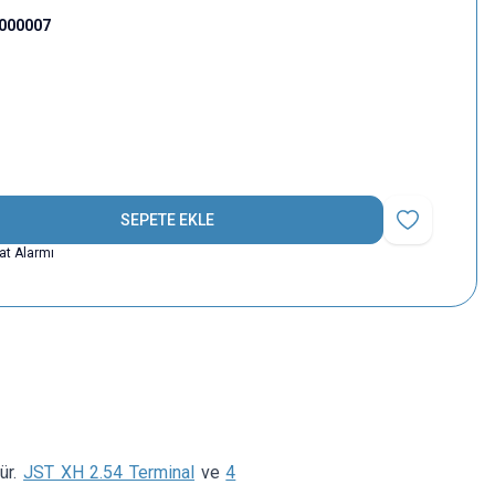
000007
SEPETE EKLE
Favoriye Ekle
yat Alarmı
dür.
JST XH 2.54 Terminal
ve
4