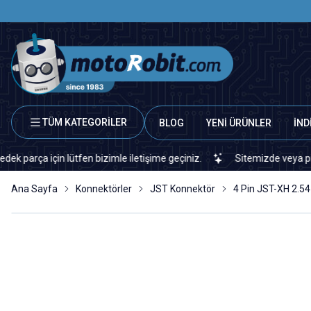
TÜM KATEGORİLER
BLOG
YENİ ÜRÜNLER
İND
 için lütfen bizimle iletişime geçiniz.
Sitemizde veya piyasada b
Ana Sayfa
Konnektörler
JST Konnektör
4 Pin JST-XH 2.54