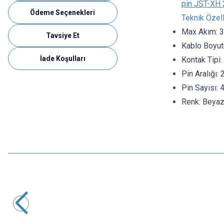
pin JST-XH 2
Ödeme Seçenekleri
Teknik Özell
Max Akım: 
Tavsiye Et
Kablo Boyu
İade Koşulları
Kontak Tipi:
Pin Aralığı:
Pin Sayısı: 
Renk: Beya
Motorobit
3 Pin JST-XH 2.54 Tunik Konnektör Dişi
0,49
TL + KDV
SEPETE EKLE