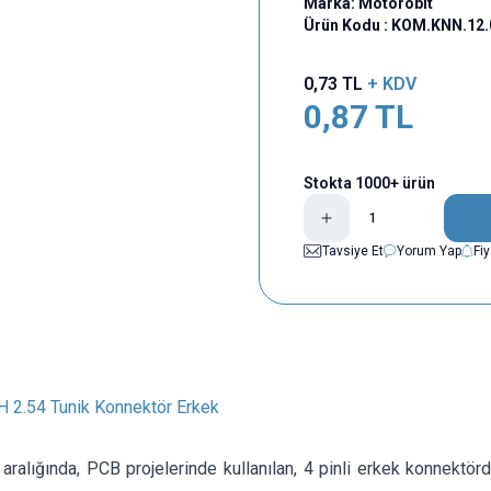
Marka:
Motorobit
Ürün Kodu :
KOM.KNN.12.
0,73
TL
+ KDV
0,87
TL
Stokta 1000+ ürün
Tavsiye Et
Yorum Yap
Fi
H 2.54 Tunik Konnektör Erkek
ralığında, PCB projelerinde kullanılan, 4 pinli erkek konnektör