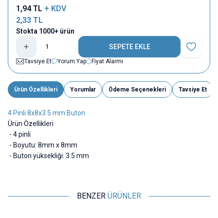
1,94
TL
+ KDV
2,33
TL
Stokta 1000+ ürün
SEPETE EKLE
Favoriye E
Tavsiye Et
Yorum Yap
Fiyat Alarmı
Ürün Özellikleri
Yorumlar
Ödeme Seçenekleri
Tavsiye Et
4 Pinli 8x8x3.5 mm Buton
Ürün Özellikleri
- 4 pinli
- Boyutu: 8mm x 8mm
- Buton yüksekliği: 3.5 mm
BENZER
ÜRÜNLER