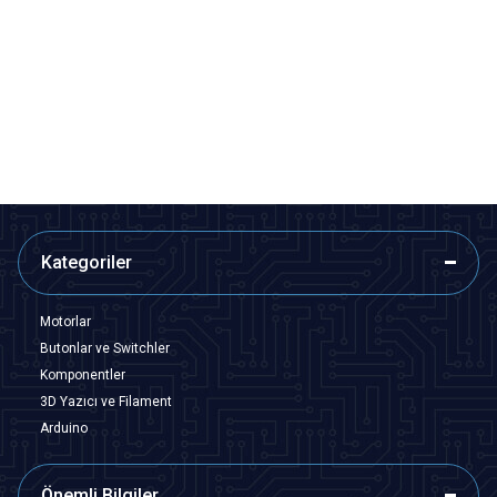
Motorobit
Motorobit
4 Pinli 8x8x3.5 mm Buton
Tek Butonlu GPS Membran
Anahtarı
1,94
TL + KDV
58,20
TL + KDV
SEPETE EKLE
SEPETE EKLE
Kategoriler
Motorlar
Butonlar ve Switchler
Komponentler
3D Yazıcı ve Filament
Arduino
Önemli Bilgiler