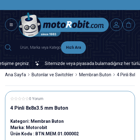
SAAT 15.0
2500 TL ÜZERİ MNG-DHL KARGO ÜCRETSİZ
Hızlı Ara
ime geçiniz.
Sitemizde veya piyasada bulamadığınız her türlü elek
Ana Sayfa
Butonlar ve Switchler
Membran Buton
4 Pinli 8x8
0 Yorum
4 Pinli 8x8x3.5 mm Buton
Kategori:
Membran Buton
Marka:
Motorobit
Ürün Kodu :
BTN.MEM.01.000002