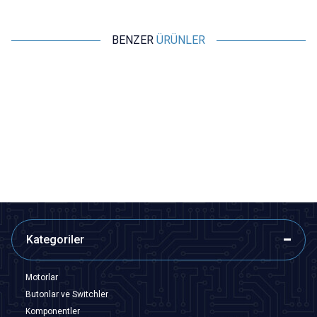
BENZER
ÜRÜNLER
Motorobit
Motorobit
40pin 20cm Erkek-Dişi Jumper
40pin 20cm Dişi-Dişi Jumper
Kablo
Kablo
38,80
TL + KDV
33,95
TL + KDV
SEPETE EKLE
SEPETE EKLE
Kategoriler
Motorlar
Butonlar ve Switchler
Komponentler