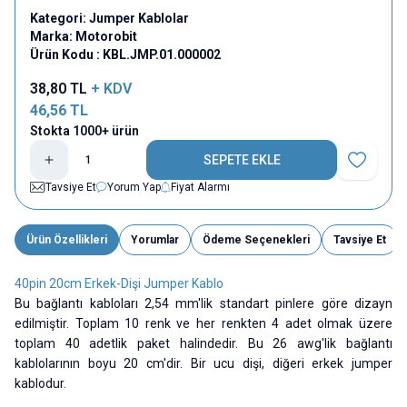
Kategori:
Jumper Kablolar
Marka:
Motorobit
Ürün Kodu :
KBL.JMP.01.000002
38,80
TL
+ KDV
46,56
TL
Stokta 1000+ ürün
SEPETE EKLE
Favoriye E
Tavsiye Et
Yorum Yap
Fiyat Alarmı
Ürün Özellikleri
Yorumlar
Ödeme Seçenekleri
Tavsiye Et
40pin 20cm Erkek-Dişi Jumper Kablo
Bu bağlantı kabloları 2,54 mm'lik standart pinlere göre dizayn
edilmiştir. Toplam 10 renk ve her renkten 4 adet olmak üzere
toplam 40 adetlik paket halindedir. Bu 26 awg'lik bağlantı
kablolarının boyu 20 cm'dir. Bir ucu dişi, diğeri erkek jumper
kablodur.