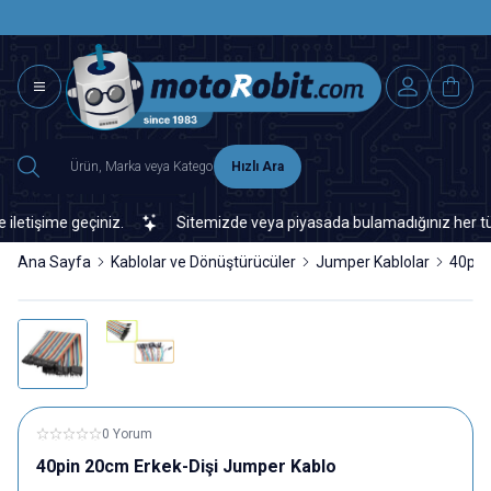
SAAT 15.0
2500 TL ÜZERİ MNG-DHL KARGO ÜCRETSİZ
Hızlı Ara
tişime geçiniz.
Sitemizde veya piyasada bulamadığınız her türlü e
Ana Sayfa
Kablolar ve Dönüştürücüler
Jumper Kablolar
40pin
0 Yorum
40pin 20cm Erkek-Dişi Jumper Kablo