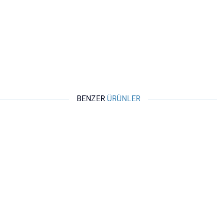
BENZER
ÜRÜNLER
Motorobit
40pin 20cm Dişi-Dişi Jumper Kablo
33,95
TL + KDV
SEPETE EKLE