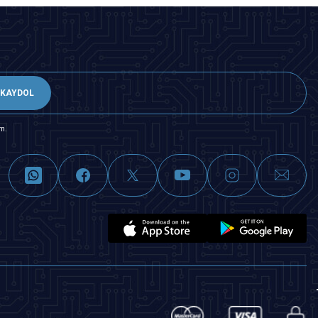
KAYDOL
m.