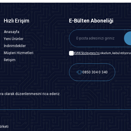
Hızlı Erişim
E-Bülten Aboneliği
Anasayfa
Yeni Ürünler
İndirimdekiler
Müşteri Hizmetleri
KVKK Sözleşmesi'ni
okudum, kabul ediyoru
İletişim
0850 304 0 340
ra olarak düzenlenmesini rica ederiz.
irketi