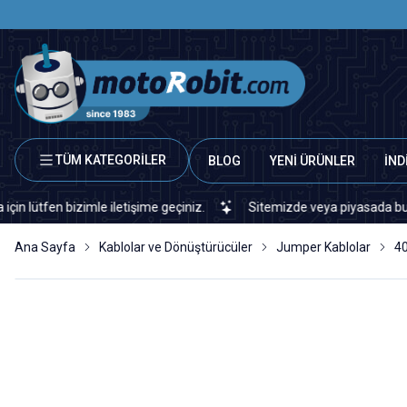
TÜM KATEGORİLER
BLOG
YENİ ÜRÜNLER
İND
en bizimle iletişime geçiniz.
Sitemizde veya piyasada bulamadığın
Ana Sayfa
Kablolar ve Dönüştürücüler
Jumper Kablolar
40