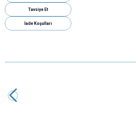
Tavsiye Et
İade Koşulları
Motorobit
40pin 20cm Erkek-Dişi Jumper Kablo
38,80
TL + KDV
SEPETE EKLE