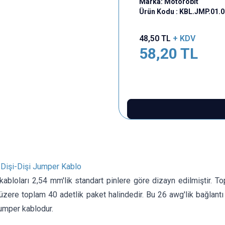
Marka:
Motorobit
Ürün Kodu :
KBL.JMP.01.
48,50
TL
+ KDV
58,20
TL
Dişi-Dişi Jumper Kablo
kabloları 2,54 mm'lik standart pinlere göre dizayn edilmiştir. 
zere toplam 40 adetlik paket halindedir. Bu 26 awg'lik bağlantı k
jumper kablodur.