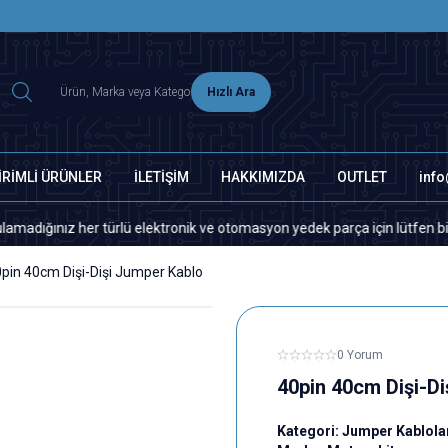
2500 TL ÜZERİ MNG-DHL KARGO ÜCRETSİZ
Hızlı Ara
İRİMLİ ÜRÜNLER
İLETİŞİM
HAKKIMIZDA
OUTLET
inf
ız her türlü elektronik ve otomasyon yedek parça için lütfen bizimle il
pin 40cm Dişi-Dişi Jumper Kablo
0 Yorum
40pin 40cm Dişi-D
Kategori:
Jumper Kablola