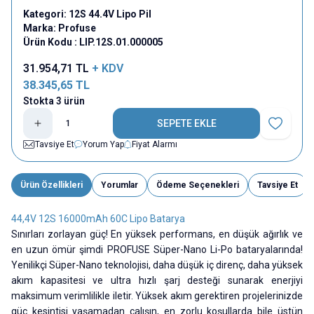
Kategori:
12S 44.4V Lipo Pil
Marka:
Profuse
Ürün Kodu :
LIP.12S.01.000005
31.954,71
TL
+ KDV
38.345,65
TL
Stokta 3 ürün
SEPETE EKLE
Favoriye E
Tavsiye Et
Yorum Yap
Fiyat Alarmı
Ürün Özellikleri
Yorumlar
Ödeme Seçenekleri
Tavsiye Et
44,4V 12S 16000mAh 60C Lipo Batarya
Sınırları zorlayan güç! En yüksek performans, en düşük ağırlık ve
en uzun ömür şimdi PROFUSE Süper-Nano Li-Po bataryalarında!
Yenilikçi Süper-Nano teknolojisi, daha düşük iç direnç, daha yüksek
akım kapasitesi ve ultra hızlı şarj desteği sunarak enerjiyi
maksimum verimlilikle iletir. Yüksek akım gerektiren projelerinizde
güç kesintisi yaşamadan çalışın, en zorlu koşullarda bile üstün