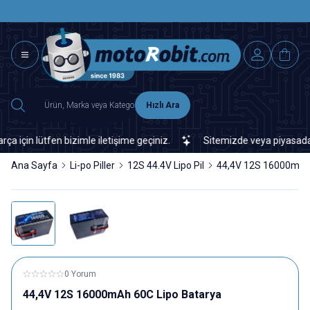
SAAT 15.0
2500 TL ÜZERİ MNG-DHL KARGO ÜCRETSİZ
Hızlı Ara
 lütfen bizimle iletişime geçiniz.
Sitemizde veya piyasada bulama
Ana Sayfa
Li-po Piller
12S 44.4V Lipo Pil
44,4V 12S 16000mAh 
0 Yorum
44,4V 12S 16000mAh 60C Lipo Batarya