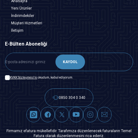
Anasayfa
Yeni Ürünler
İndirimdekiler
Müşteri Hizmetleri
İletişim
E-Bülten Aboneliği
KAYDOL
KVKK Sözleşmesi'ni
okudum, kabul ediyorum.
0850 304 0 340
Firmamız efatura mükellefidir. Tarafımıza düzenlenecek faturaların Temel
Fatura olarak düzenlenmesini rica ederiz.