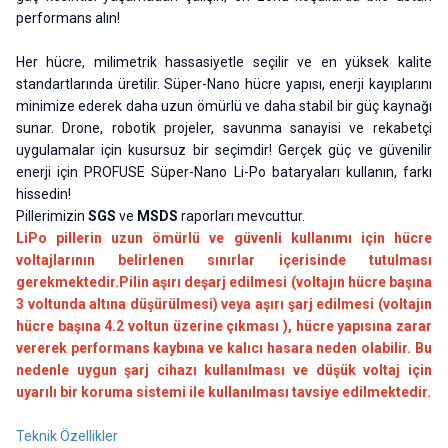
performans alın!
Her hücre, milimetrik hassasiyetle seçilir ve en yüksek kalite
standartlarında üretilir. Süper-Nano hücre yapısı, enerji kayıplarını
minimize ederek daha uzun ömürlü ve daha stabil bir güç kaynağı
sunar. Drone, robotik projeler, savunma sanayisi ve rekabetçi
uygulamalar için kusursuz bir seçimdir! Gerçek güç ve güvenilir
enerji için PROFUSE Süper-Nano Li-Po bataryaları kullanın, farkı
hissedin!
Pillerimizin
SGS
ve
MSDS
raporları mevcuttur.
LiPo pillerin uzun ömürlü ve güvenli kullanımı için hücre
voltajlarının belirlenen sınırlar içerisinde tutulması
gerekmektedir.Pilin aşırı deşarj edilmesi (voltajın hücre başına
3 voltunda altına düşürülmesi) veya aşırı şarj edilmesi (voltajın
hücre başına 4.2 voltun üzerine çıkması ), hücre yapısına zarar
vererek performans kaybına ve kalıcı hasara neden olabilir. Bu
nedenle uygun şarj cihazı kullanılması ve düşük voltaj için
uyarılı bir koruma sistemi ile kullanılması tavsiye edilmektedir.
Teknik Özellikler