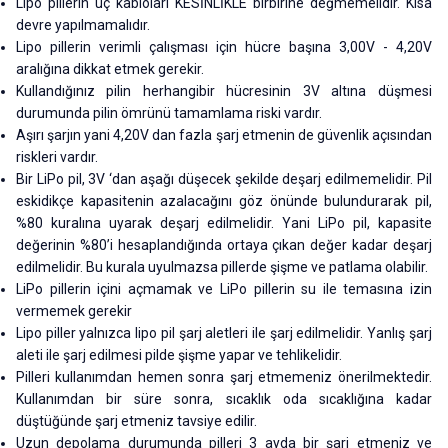
Lipo pillerin uç kabloları KESİNLİKLE birbirine değmemelidir. Kısa
devre yapılmamalıdır.
Lipo pillerin verimli çalışması için hücre başına 3,00V - 4,20V
aralığına dikkat etmek gerekir.
Kullandığınız pilin herhangibir hücresinin 3V altına düşmesi
durumunda pilin ömrünü tamamlama riski vardır.
Aşırı şarjın yani 4,20V dan fazla şarj etmenin de güvenlik açısından
riskleri vardır.
Bir LiPo pil, 3V ‘dan aşağı düşecek şekilde deşarj edilmemelidir. Pil
eskidikçe kapasitenin azalacağını göz önünde bulundurarak pil,
%80 kuralına uyarak deşarj edilmelidir. Yani LiPo pil, kapasite
değerinin %80’i hesaplandığında ortaya çıkan değer kadar deşarj
edilmelidir. Bu kurala uyulmazsa pillerde şişme ve patlama olabilir.
LiPo pillerin içini açmamak ve LiPo pillerin su ile temasına izin
vermemek gerekir
Lipo piller yalnızca lipo pil şarj aletleri ile şarj edilmelidir. Yanlış şarj
aleti ile şarj edilmesi pilde şişme yapar ve tehlikelidir.
Pilleri kullanımdan hemen sonra şarj etmemeniz önerilmektedir.
Kullanımdan bir süre sonra, sıcaklık oda sıcaklığına kadar
düştüğünde şarj etmeniz tavsiye edilir.
Uzun depolama durumunda pilleri 3 ayda bir şarj etmeniz ve