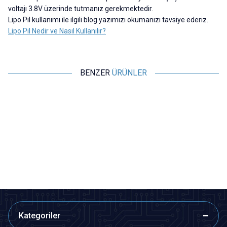
voltajı 3.8V üzerinde tutmanız gerekmektedir.
Lipo Pil kullanımı ile ilgili blog yazımızı okumanızı tavsiye ederiz.
Lipo Pil Nedir ve Nasıl Kullanılır?
BENZER
ÜRÜNLER
Profuse
Profuse
44,4V 12S 22000mAh 15C Solid
44,4V 12S 10000mAh 60C Lipo
4
State Lipo Batarya
Batarya
46.754,00
TL + KDV
21.090,71
TL + KDV
SEPETE EKLE
Tükendi
Kategoriler