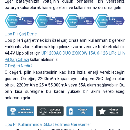
Eğer bataryanızın voltajının düşük olmasına izin verirseniz,
batarya kalıcı olarak hasar görebilir ve kullanılamaz duruma gelir.
Lipo Pili Şarj Etme
Lipo pilleri şarj etmek için özel şarj cihazlarını kullanmanız gerekir.
Farklı cihazları kullanmak lipo pilinize zarar verir ve tehlikeli olabilir.
44.4V Lipo piller için
UP1200AC DUO 2X600W 15A 6-12S LiPo LiHv
Pil Şarj Cihazı
kullanabilirsiniz.
C Değeri Nedir?
C değeri, pilin kapasitesinin kaç katı hızla enerji verebileceğini
gösterir. Örneğin, 2200mAh kapasiteye sahip ve 25C değeri olan
bir pil, 2200mAh x 25 = 55,000mA veya 55A akım sağlayabilir. Bu,
pilin kısa süreliğine bu kadar yüksek bir akım verebileceği
anlamına gelir.
Lipo Pil Kullanımında Dikkat Edilmesi Gerekenler