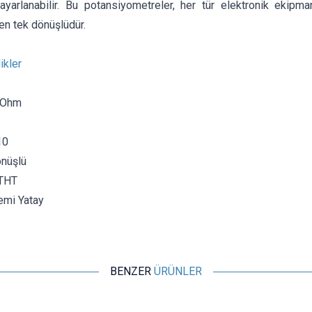
 ayarlanabilir. Bu potansiyometreler, her tür elektronik ekipma
en tek dönüşlüdür.
ikler
KOhm
10
önüşlü
 THT
emi Yatay
BENZER
ÜRÜNLER