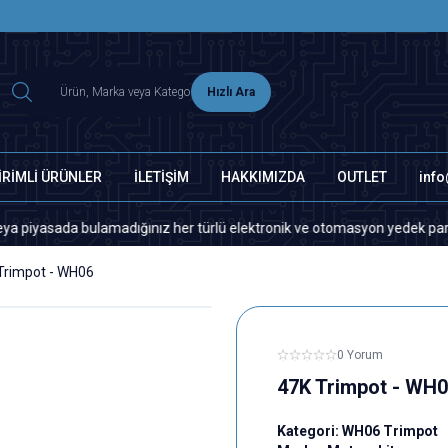
2500 TL ÜZERİ MNG-DHL KARGO ÜCRETSİZ
Hızlı Ara
İRİMLİ ÜRÜNLER
İLETİŞİM
HAKKIMIZDA
OUTLET
inf
sada bulamadığınız her türlü elektronik ve otomasyon yedek parça için lü
Trimpot - WH06
0 Yorum
47K Trimpot - WH
Kategori:
WH06 Trimpot