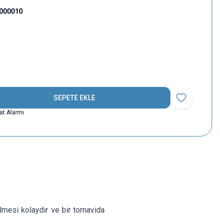
000010
SEPETE EKLE
Favoriye Ekle
yat Alarmı
esi kolaydır ve bir tornavida