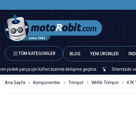
TÜM KATEGORİLER
BLOG
YENİ ÜRÜNLER
İND
 parça için lütfen bizimle iletişime geçiniz.
Sitemizde veya piya
Ana Sayfa
Komponentler
Trimpot
WH06 Trimpot
47K 