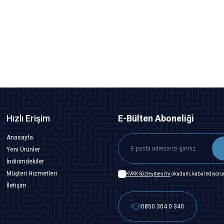
Motorobit
1K Trimpot - WH06
2,91
TL + KDV
SEPETE EKLE
Hızlı Erişim
E-Bülten Aboneliği
Anasayfa
Yeni Ürünler
İndirimdekiler
Müşteri Hizmetleri
KVKK Sözleşmesi'ni
okudum, kabul ediyoru
İletişim
0850 304 0 340