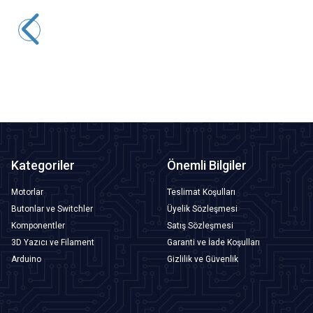
Motorobit
100K Trimpot - WH06
2,91
TL + KDV
SEPETE EKLE
Kategoriler
Önemli Bilgiler
Motorlar
Teslimat Koşulları
Butonlar ve Switchler
Üyelik Sözleşmesi
Komponentler
Satış Sözleşmesi
3D Yazıcı ve Filament
Garanti ve İade Koşulları
Arduino
Gizlilik ve Güvenlik