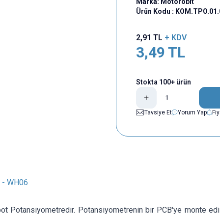
Marka:
Motorobit
Ürün Kodu :
KOM.TPO.01.
2,91
TL
+ KDV
3,49
TL
Stokta 100+ ürün
Tavsiye Et
Yorum Yap
Fi
t - WH06
t Potansiyometredir. Potansiyometrenin bir PCB'ye monte edilm