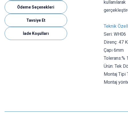
kullanılarak
Ödeme Seçenekleri
gerçekleştir
Tavsiye Et
Teknik Özell
İade Koşulları
Seri: WH06
Direnç: 47 
Çapı 6mm
Tolerans:% 
Ürün: Tek D
Montaj Tipi
Montaj yönt