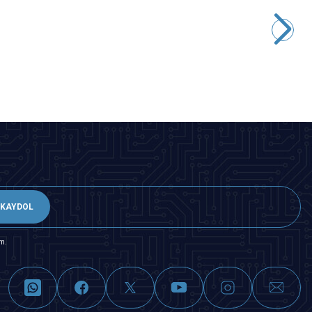
Motorobit
47K Trimpot - WH06
2,91
TL + KDV
SEPETE EKLE
KAYDOL
m.