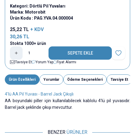
Kategori:
Dörtlü Pil Yuvaları
Marka:
Motorobit
Ürün Kodu :
PAG.YVA.04.000004
25,22
TL
+ KDV
30,26
TL
Stokta 1000+ ürün
SEPETE EKLE
Favoriye E
Tavsiye Et
Yorum Yap
Fiyat Alarmı
Ürün Özellikleri
Yorumlar
Ödeme Seçenekleri
Tavsiye Et
4'lü AA Pil Yuvası - Barrel Jack Çıkışlı
AA boyundaki piller için kullanılabilecek kablolu 4'lü pil yuvasıdır.
Barrel jack şeklinde çıkışı mevcuttur.
BENZER
ÜRÜNLER