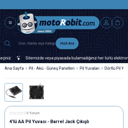
SAAT 15.0
2500 TL ÜZERİ MNG-DHL KARGO ÜCRETSİZ
Hızlı Ara
iz.
Sitemizde veya piyasada bulamadığınız her türlü elektronik v
Ana Sayfa
Pil - Akü - Güneş Panelleri
Pil Yuvaları
Dörtlü Pil Yuv
0 Yorum
4'lü AA Pil Yuvası - Barrel Jack Çıkışlı